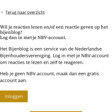
Beantwoording
Wintercheck
bericht
van
vragen
Terug naar overzicht
uit
de
Wil je reacties lezen en/of een reactie geven op het
koninginnenteeltenquête
bijenblog?
Log dan in met je NBV-account.
Het Bijenblog is een service van de Nederlandse
Bijenhoudersvereniging. Log in met je NBV-account
om reacties te lezen en zelf te reageren.
Heb je geen NBV-account, maak dan een gratis
account aan.
Inloggen