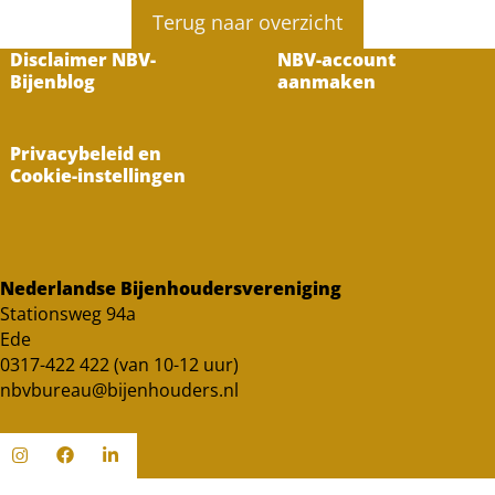
Terug naar overzicht
Disclaimer NBV-
NBV-account
Bijenblog
aanmaken
Privacybeleid en
Cookie-instellingen
Nederlandse Bijenhoudersvereniging
Stationsweg 94a
Ede
0317-422 422 (van 10-12 uur)
nbvbureau@bijenhouders.nl
Ga
Ga
Ga