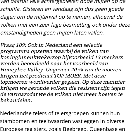
van daaruit vele achtergebleven dode mijten op de
schuifla. Gisteren en vandaag zijn dus geen goede
dagen om de mijtenval op te nemen, alhoewel de
volken met een zeer lage besmetting ook onder deze
omstandigheden geen mijten laten vallen.
Vraag 109: Ook in Nederland een selectie
programma opzetten waarbij de volken van
koninginnenkwekersop bijvoorbeeld 13 merkers
worden beoordeeld naar het voorbeeld van
Honeybee Valley .Ongeveer 20 % van de moeren
krijgen het predicaat TOP MOER. Met deze
topmoeren wordtverder gegaan. Op deze mannier
krijgen we gezonde volken die resistent zijn tegen
de varroazodat we de volken niet meer hoeven te
behandelen.
Nederlandse telers of telersgroepen kunnen hun
stambomen en teeltwaarden vastleggen in diverse
Europese registers, zoals Beebreed, Queenbase en