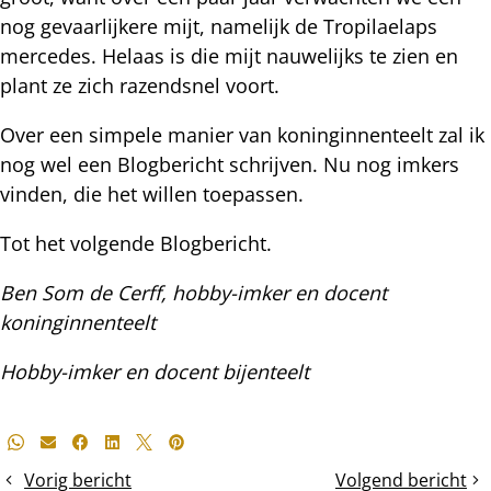
nog gevaarlijkere mijt, namelijk de Tropilaelaps
mercedes. Helaas is die mijt nauwelijks te zien en
plant ze zich razendsnel voort.
Over een simpele manier van koninginnenteelt zal ik
nog wel een Blogbericht schrijven. Nu nog imkers
vinden, die het willen toepassen.
Tot het volgende Blogbericht.
Ben Som de Cerff, hobby-imker en docent
koninginnenteelt
Hobby-imker en docent bijenteelt
Deel
Whatsapp
E-mail
Facebook
LinkedIn
X
Pinterest
dit
Vorig bericht
Volgend bericht