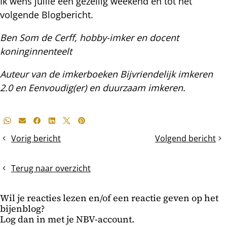
Ik wens jullie een gezellig weekend en tot het
volgende Blogbericht.
Ben Som de Cerff, hobby-imker en docent
koninginnenteelt
Auteur van de imkerboeken Bijvriendelijk imkeren
2.0 en Eenvoudig(er) en duurzaam imkeren.
Deel
Whatsapp
E-mail
Facebook
LinkedIn
X
Pinterest
dit
Vorig bericht
Volgend bericht
Uitslag
2e
bericht
peiling
Beantwoording
basis-
van
Terug naar overzicht
en
vragen
koninginnenteelt
uit
Wil je reacties lezen en/of een reactie geven op het
de
bijenblog?
koninginnenteelte
Log dan in met je NBV-account.