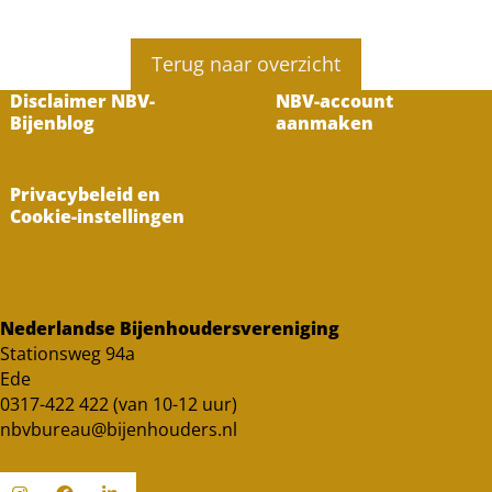
Terug naar overzicht
Disclaimer NBV-
NBV-account
Bijenblog
aanmaken
Privacybeleid en
Cookie-instellingen
Nederlandse Bijenhoudersvereniging
Stationsweg 94a
Ede
0317-422 422 (van 10-12 uur)
nbvbureau@bijenhouders.nl