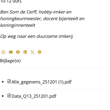
10-12 uur).
Ben Som de Cerff, hobby-imker en
honingkeurmeester, docent bijenteelt en
koninginnenteelt
Op weg naar een duurzame imkerij
Deel
Whatsapp
E-mail
Facebook
LinkedIn
X
Pinterest
dit
Bijlage(n)
bericht
Alle_gegevens_251201 (1).pdf
Data_Q13_251201.pdf