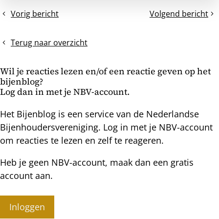
Vorig bericht
Volgend bericht
Vragenlijst
Beantwoording
over
van
de
vragen
Terug naar overzicht
teelt
uit
van
de
Wil je reacties lezen en/of een reactie geven op het
koninginnen
koninginnenteelte
bijenblog?
Log dan in met je NBV-account.
Het Bijenblog is een service van de Nederlandse
Bijenhoudersvereniging. Log in met je NBV-account
om reacties te lezen en zelf te reageren.
Heb je geen NBV-account, maak dan een gratis
account aan.
Inloggen