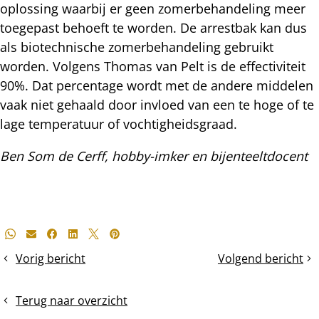
oplossing waarbij er geen zomerbehandeling meer
toegepast behoeft te worden. De arrestbak kan dus
als biotechnische zomerbehandeling gebruikt
worden. Volgens Thomas van Pelt is de effectiviteit
90%. Dat percentage wordt met de andere middelen
vaak niet gehaald door invloed van een te hoge of te
lage temperatuur of vochtigheidsgraad.
Ben Som de Cerff, hobby-imker en bijenteeltdocent
Deel
Whatsapp
E-mail
Facebook
LinkedIn
X
Pinterest
dit
Vorig bericht
Volgend bericht
Honingkamer
Stuifmeeltekort
bericht
wel/niet
ten
en
einde?
Terug naar overzicht
boven/onder