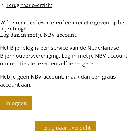
handhaven
blijkt
Terug naar overzicht
langer
subliem
een
te
Wil je reacties lezen en/of een reactie geven op het
groot
werken
bijenblog?
broednest
(eindonderzoek)
Log dan in met je NBV-account.
Het Bijenblog is een service van de Nederlandse
Bijenhoudersvereniging. Log in met je NBV-account
om reacties te lezen en zelf te reageren.
Heb je geen NBV-account, maak dan een gratis
account aan.
Inloggen
Terug naar overzicht