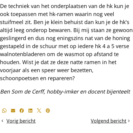
De techniek van het onderplaatsen van de hk kun je
ook toepassen met hk-ramen waarin nog veel
stuifmeel zit. Ben je klein behuist dan kun je de hk's
altijd leeg onderop bewaren. Bij mij staan ze gewoon
geslingerd en dus nog eningszins nat van de honing
gestapeld in de schuur met op iedere hk 4 a 5 verse
walnotenbladeren om de wasmot op afstand te
houden. Wist je dat ze deze natte ramen in het
voorjaar als een speer weer bezetten,
schoonpoetsen en repareren?
Ben Som de Cerff, hobby-imker en docent bijenteelt
Deel
Whatsapp
E-mail
Facebook
LinkedIn
X
Pinterest
dit
Vorig bericht
Volgend bericht
Jonge
De
bericht
koninginnen
Arrestraammetho