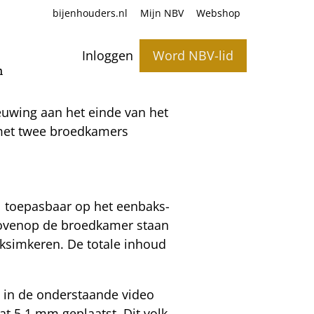
bijenhouders.nl
Mijn NBV
Webshop
Inloggen
Word NBV-lid
n
euwing aan het einde van het
 met twee broedkamers
l toepasbaar op het eenbaks-
 Bovenop de broedkamer staan
ksimkeren. De totale inhoud
t in de onderstaande video
 5,1 mm geplaatst. Dit volk