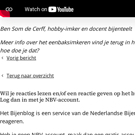
Ben Som de Cerff, hobby-imker en docent bijenteelt
Meer info over het eenbaksimkeren vind je terug in h
hoe doe je dat?
Vorig bericht
Gaatjes
in
het
Terug naar overzicht
gesloten
broed
Wil je reacties lezen en/of een reactie geven op het 
Log dan in met je NBV-account.
Het Bijenblog is een service van de Nederlandse Bije
reageren.
Heb je geen NBV-account, maak dan een gratis acco