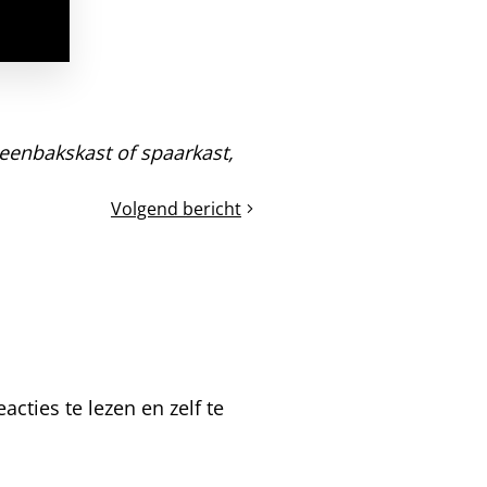
eenbakskast of spaarkast,
Volgend bericht
Van
twee
terug
naar
één
broedkamer
en
de
cties te lezen en zelf te
APK-
check