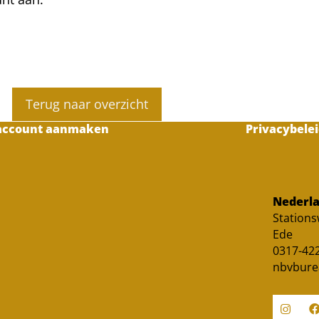
Terug naar overzicht
account aanmaken
Privacybelei
Nederla
Station
Ede
0317-422
nbvbure