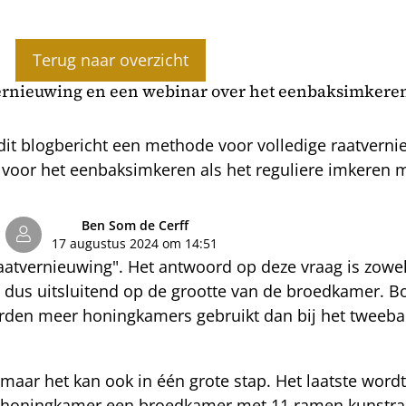
Terug naar overzicht
rnieuwing en een webinar over het eenbaksimkere
 dit blogbericht een methode voor volledige raatverni
t voor het eenbaksimkeren als het reguliere imkeren
Ben Som de Cerff
17 augustus 2024 om 14:51
raatvernieuwing". Het antwoord op deze vraag is zowe
t dus uitsluitend op de grootte van de broedkamer.
den meer honingkamers gebruikt dan bij het tweeba
 maar het kan ook in één grote stap. Het laatste word
e honingkamer een broedkamer met 11 ramen kunstraat