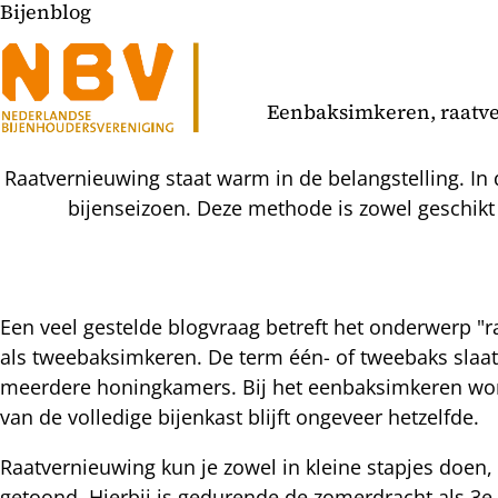
Bijenblog
Eenbaksimkeren, raatve
Raatvernieuwing staat warm in de belangstelling. In
bijenseizoen. Deze methode is zowel geschik
Een veel gestelde blogvraag betreft het onderwerp "
als tweebaksimkeren. De term één- of tweebaks slaa
l
meerdere honingkamers. Bij het eenbaksimkeren wor
hatsapp
van de volledige bijenkast blijft ongeveer hetzelfde.
mail
icht
acebook
Raatvernieuwing kun je zowel in kleine stapjes doen,
nkedIn
getoond. Hierbij is gedurende de zomerdracht als 3