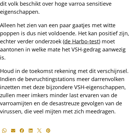
dit volk beschikt over hoge varroa sensitieve
eigenschappen.
Alleen het zien van een paar gaatjes met witte
poppen is dus niet voldoende. Het kan positief zijn,
echter verder onderzoek (
de Harbo-test
) moet
aantonen in welke mate het VSH-gedrag aanwezig
is.
Houd in de toekomst rekening met dit verschijnsel.
Indien de bevruchtingstations meer darrenvolken
inzetten met deze bijzondere VSH-eigenschappen,
zullen meer imkers minder last ervaren van de
varroamijten en de desastreuze gevolgen van de
virussen, die veel mijten met zich meedragen.
Deel
Whatsapp
E-mail
Facebook
LinkedIn
X
Pinterest