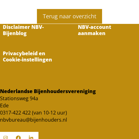
Terug naar overzicht
Disclaimer NBV-
NBV-account
Bijenblog
aanmaken
Privacybeleid en
Cookie-instellingen
Nederlandse Bijenhoudersvereniging
Stationsweg 94a
Ede
0317-422 422 (van 10-12 uur)
nbvbureau@bijenhouders.nl