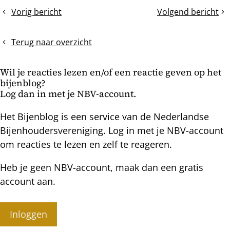
dit
Vorig bericht
Volgend bericht
Darrenslacht
Eenbaksimkeren,
bericht
en
raatvernieuwing
wintervoer
en
Terug naar overzicht
een
webinar
Wil je reacties lezen en/of een reactie geven op het
over
bijenblog?
het
Log dan in met je NBV-account.
eenbaksimkeren
Het Bijenblog is een service van de Nederlandse
Bijenhoudersvereniging. Log in met je NBV-account
om reacties te lezen en zelf te reageren.
Heb je geen NBV-account, maak dan een gratis
account aan.
Inloggen