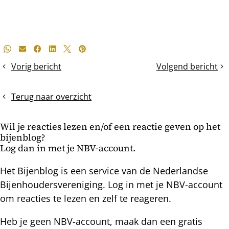
Deel
Whatsapp
E-mail
Facebook
LinkedIn
X
Pinterest
dit
Vorig bericht
Volgend bericht
Laatste
Styroporkasten
bericht
missie
geeft
mislukt
volken
Terug naar overzicht
een
boost
Wil je reacties lezen en/of een reactie geven op het
in
bijenblog?
maart
Log dan in met je NBV-account.
Het Bijenblog is een service van de Nederlandse
Bijenhoudersvereniging. Log in met je NBV-account
om reacties te lezen en zelf te reageren.
Heb je geen NBV-account, maak dan een gratis