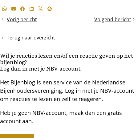
Deel
Whatsapp
E-mail
Facebook
LinkedIn
X
Pinterest
dit
Vorig bericht
Volgend bericht
Voeren
1
bericht
met
maart,
warmtebehoud
het
Terug naar overzicht
is
voorjaar!
Wil je reacties lezen en/of een reactie geven op het
bijenblog?
Log dan in met je NBV-account.
Het Bijenblog is een service van de Nederlandse
Bijenhoudersvereniging. Log in met je NBV-account
om reacties te lezen en zelf te reageren.
Heb je geen NBV-account, maak dan een gratis
account aan.