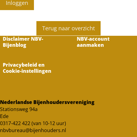
Inloggen
Terug naar overzicht
Disclaimer NBV-
NBV-account
Bijenblog
aanmaken
Privacybeleid en
Cookie-instellingen
Nederlandse Bijenhoudersvereniging
Stationsweg 94a
Ede
0317-422 422 (van 10-12 uur)
nbvbureau@bijenhouders.nl