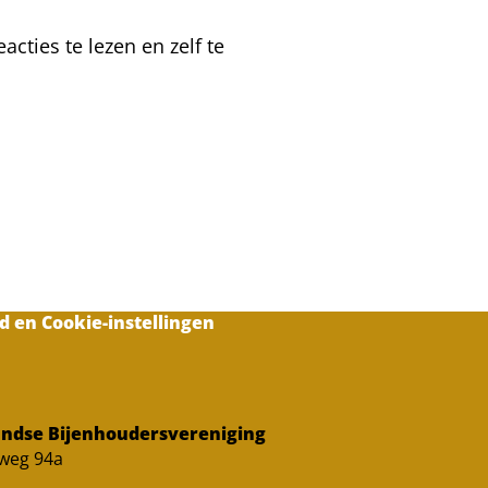
er
van
cties te lezen en zelf te
alles
d en Cookie-instellingen
ndse Bijenhoudersvereniging
sweg 94a