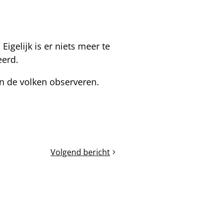
igelijk is er niets meer te
eerd.
an de volken observeren.
Volgend bericht
Op
en
in
de
kasten
verandert