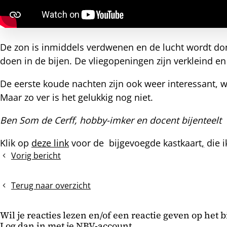
nterest
De zon is inmiddels verdwenen en de lucht wordt donk
doen in de bijen. De vliegopeningen zijn verkleind e
De eerste koude nachten zijn ook weer interessant, w
Maar zo ver is het gelukkig nog niet.
Ben Som de Cerff, hobby-imker en docent bijenteelt
Klik op
deze link
voor de bijgevoegde kastkaart
,
die i
Vorig bericht
Vliegopeningen
verdedigen
tegen
Terug naar overzicht
muizen
Wil je reacties lezen en/of een reactie geven op het 
Log dan in met je NBV-account.