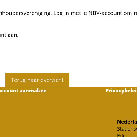
nhoudersvereniging. Log in met je NBV-account om rea
unt aan.
Terug naar overzicht
account aanmaken
Privacybelei
Nederla
Station
Ede