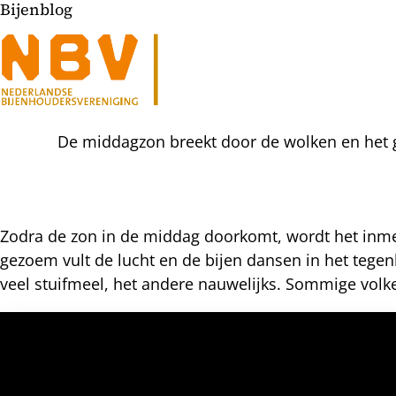
Bijenblog
De middagzon breekt door de wolken en het 
Zodra de zon in de middag doorkomt, wordt het inmens
gezoem vult de lucht en de bijen dansen in het tegenl
l
veel stuifmeel, het andere nauwelijks. Sommige volke
hatsapp
mail
icht
acebook
nkedIn