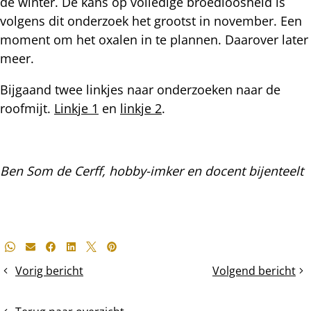
de winter. De kans op volledige broedloosheid is
volgens dit onderzoek het grootst in november. Een
moment om het oxalen in te plannen. Daarover later
meer.
Bijgaand twee linkjes naar onderzoeken naar de
roofmijt.
Linkje 1
en
linkje 2
.
Ben Som de Cerff, hobby-imker en docent bijenteelt
Deel
Whatsapp
E-mail
Facebook
LinkedIn
X
Pinterest
dit
Vorig bericht
Volgend bericht
Propolis
Zonnige
bericht
najaarsvlucht