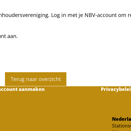
nhoudersvereniging. Log in met je NBV-account om rea
unt aan.
Terug naar overzicht
account aanmaken
Privacybelei
Nederla
Station