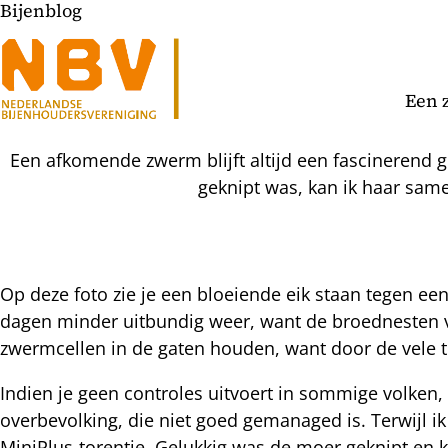
Bijenblog
Een 
Een afkomende zwerm blijft altijd een fascinerend g
geknipt was, kan ik haar sam
Op deze foto zie je een bloeiende eik staan tegen een
dagen minder uitbundig weer, want de broednesten 
l
zwermcellen in de gaten houden, want door de vele t
hatsapp
mail
icht
Indien je geen controles uitvoert in sommige volken,
acebook
overbevolking, die niet goed gemanaged is. Terwijl i
nkedIn
MiniPlus-torentje. Gelukkig was de moer geknipt en 