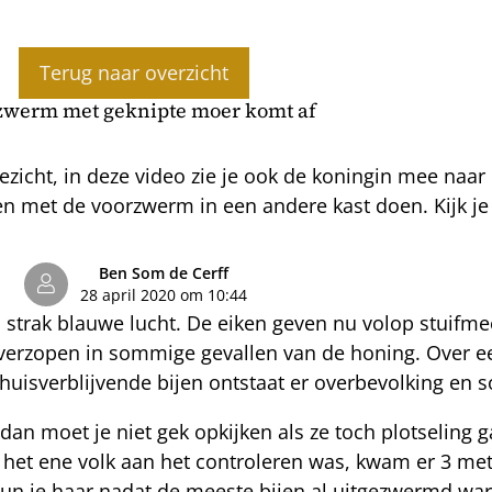
Terug naar overzicht
zwerm met geknipte moer komt af
ezicht, in deze video zie je ook de koningin mee naa
en met de voorzwerm in een andere kast doen. Kijk j
Ben Som de Cerff
28 april 2020 om 10:44
 strak blauwe lucht. De eiken geven nu volop stuifmee
verzopen in sommige gevallen van de honing. Over e
huisverblijvende bijen ontstaat er overbevolking en
 dan moet je niet gek opkijken als ze toch plotselin
k het ene volk aan het controleren was, kwam er 3 me
kun je haar nadat de meeste bijen al uitgezwermd war