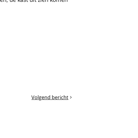
Volgend bericht
Een
eenbaks
broednest