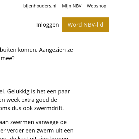
bijenhouders.nl
Mijn NBV
Webshop
Inloggen
Word NBV-lid
r buiten komen. Aangezien ze
e mee?
l. Gelukkig is het een paar
en week extra goed de
 soms dus ook zwermdrift.
g gaan zwermen vanwege de
ter verder een zwerm uit een
en, de kast uit zien komen