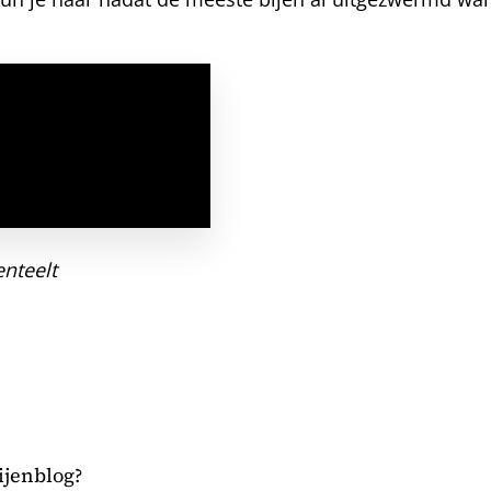
nteelt
bijenblog?