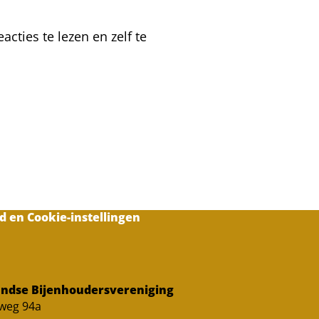
cties te lezen en zelf te
d en Cookie-instellingen
ndse Bijenhoudersvereniging
sweg 94a