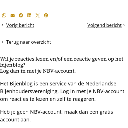
Deel
Whatsapp
E-mail
Facebook
LinkedIn
X
Pinterest
dit
Vorig bericht
Volgend bericht
Voorjaarsdracht
Een
bericht
tempert
zwerm
zwermdrift
met
Terug naar overzicht
geknipte
moer
Wil je reacties lezen en/of een reactie geven op het
komt
bijenblog?
af
Log dan in met je NBV-account.
Het Bijenblog is een service van de Nederlandse
Bijenhoudersvereniging. Log in met je NBV-account
om reacties te lezen en zelf te reageren.
Heb je geen NBV-account, maak dan een gratis
account aan.