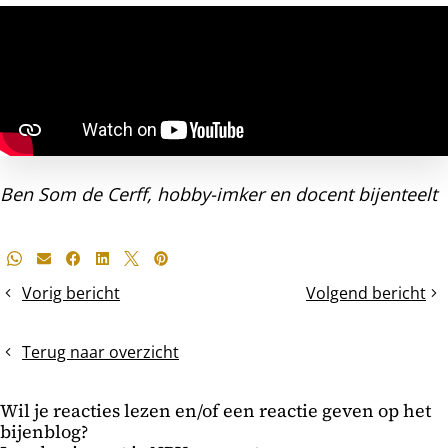
Ben Som de Cerff, hobby-imker en docent bijenteelt
Deel
Whatsapp
E-mail
Facebook
LinkedIn
X
Pinterest
dit
Vorig bericht
Volgend bericht
Een
Controle
bericht
nieuw
op
TBH-
zwermcellen
Terug naar overzicht
volkje
Wil je reacties lezen en/of een reactie geven op het
bijenblog?