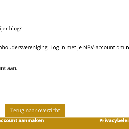
bijenblog?
nhoudersvereniging. Log in met je NBV-account om rea
unt aan.
Terug naar overzicht
account aanmaken
Privacybelei