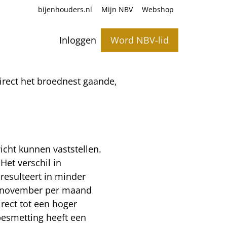
bijenhouders.nl
Mijn NBV
Webshop
Inloggen
Word NBV-lid
direct het broednest gaande,
cht kunnen vaststellen.
Het verschil in
resulteert in minder
er/november per maand
rect tot een hoger
besmetting heeft een