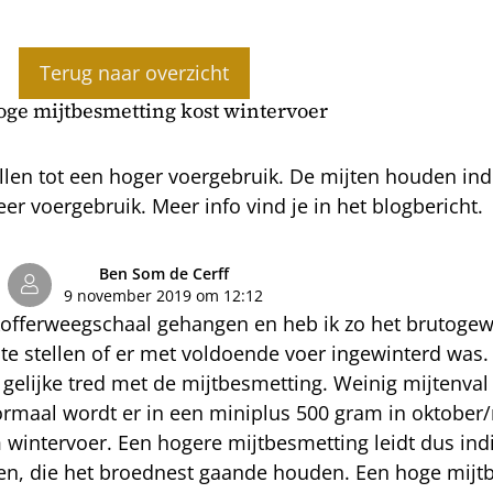
Terug naar overzicht
oge mijtbesmetting kost wintervoer
allen tot een hoger voergebruik. De mijten houden in
r voergebruik. Meer info vind je in het blogbericht.
Ben Som de Cerff
9 november 2019 om 12:12
kofferweegschaal gehangen en heb ik zo het brutogewi
e stellen of er met voldoende voer ingewinterd was. 
elijke tred met de mijtbesmetting. Weinig mijtenval 
 Normaal wordt er in een miniplus 500 gram in oktob
wintervoer. Een hogere mijtbesmetting leidt dus indi
ten, die het broednest gaande houden. Een hoge mijt