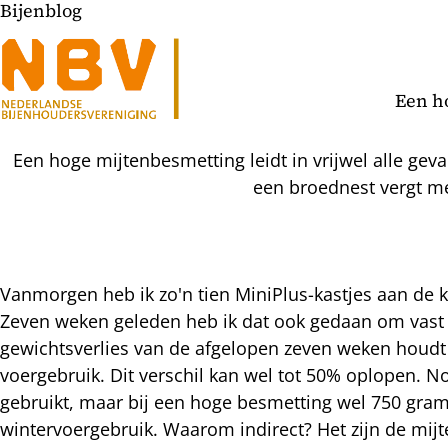
Bijenblog
Een h
Een hoge mijtenbesmetting leidt in vrijwel alle gev
een broednest vergt mee
Vanmorgen heb ik zo'n tien MiniPlus-kastjes aan de 
Zeven weken geleden heb ik dat ook gedaan om vast t
l
gewichtsverlies van de afgelopen zeven weken houdt g
hatsapp
voergebruik. Dit verschil kan wel tot 50% oplopen.
mail
icht
gebruikt, maar bij een hoge besmetting wel 750 gram 
acebook
wintervoergebruik. Waarom indirect? Het zijn de mij
nkedIn