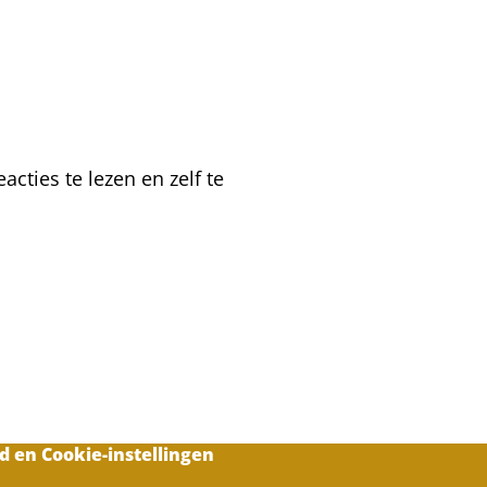
of
geen
oxaalzuurbehandeling?
cties te lezen en zelf te
d en Cookie-instellingen