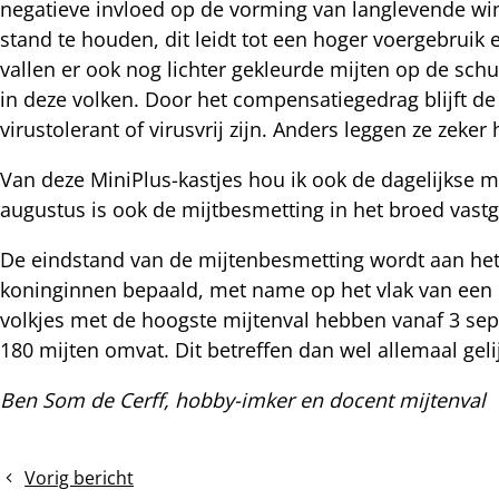
negatieve invloed op de vorming van langlevende win
stand te houden, dit leidt tot een hoger voergebruik e
nterest
vallen er ook nog lichter gekleurde mijten op de schui
in deze volken. Door het compensatiegedrag blijft de
virustolerant of virusvrij zijn. Anders leggen ze zeker
Van deze MiniPlus-kastjes hou ik ook de dagelijkse mi
augustus is ook de mijtbesmetting in het broed vastg
De eindstand van de mijtenbesmetting wordt aan het
koninginnen bepaald, met name op het vlak van een la
volkjes met de hoogste mijtenval hebben vanaf 3 sept
180 mijten omvat. Dit betreffen dan wel allemaal gel
Ben Som de Cerff, hobby-imker en docent mijtenval
Vorig bericht
Wantsen