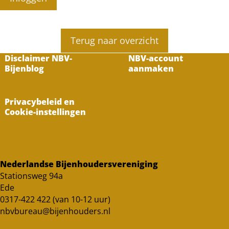
Terug naar overzicht
Disclaimer NBV-
NBV-account
Bijenblog
aanmaken
Privacybeleid en
Cookie-instellingen
Nederlandse Bijenhoudersvereniging
Stationsweg 94a
Ede
0317-422 422 (van 10-12 uur)
nbvbureau@bijenhouders.nl