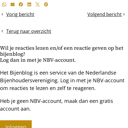
Deel
Whatsapp
E-mail
Facebook
LinkedIn
X
Pinterest
dit
Vorig bericht
Volgend bericht
De
Het
bericht
natuurlijke
verenigen
mijtbesmetting
Terug naar overzicht
Wil je reacties lezen en/of een reactie geven op het
bijenblog?
Log dan in met je NBV-account.
Het Bijenblog is een service van de Nederlandse
Bijenhoudersvereniging. Log in met je NBV-account
om reacties te lezen en zelf te reageren.
Heb je geen NBV-account, maak dan een gratis
account aan.
Inloggen