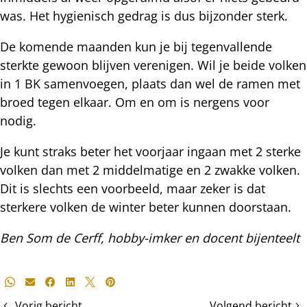
was. Het hygienisch gedrag is dus bijzonder sterk.
De komende maanden kun je bij tegenvallende
sterkte gewoon blijven verenigen. Wil je beide volken
in 1 BK samenvoegen, plaats dan wel de ramen met
broed tegen elkaar. Om en om is nergens voor
nodig.
Je kunt straks beter het voorjaar ingaan met 2 sterke
volken dan met 2 middelmatige en 2 zwakke volken.
Dit is slechts een voorbeeld, maar zeker is dat
sterkere volken de winter beter kunnen doorstaan.
Ben Som de Cerff, hobby-imker en docent bijenteelt
Deel
Whatsapp
E-mail
Facebook
LinkedIn
X
Pinterest
dit
Vorig bericht
Volgend bericht