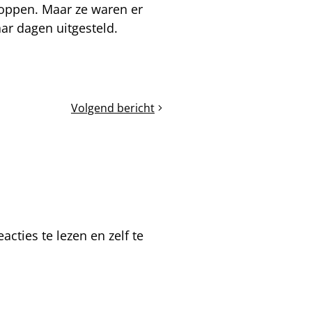
doppen. Maar ze waren er
ar dagen uitgesteld.
Volgend bericht
Het
bouwraam
in
een
Dadantkast
cties te lezen en zelf te