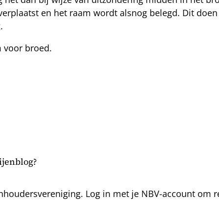
verplaatst en het raam wordt alsnog belegd. Dit doe
.
m voor broed.
bijenblog?
nhoudersvereniging. Log in met je NBV-account om rea