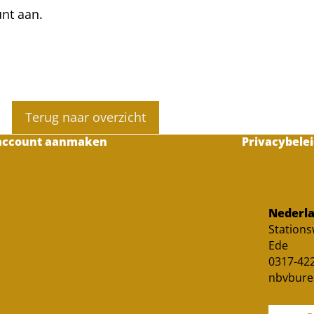
unt aan.
Terug naar overzicht
account aanmaken
Privacybelei
Nederla
Station
Ede
0317-422
nbvbure