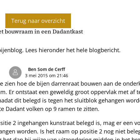
Terug naar overzicht
t bouwraam in een Dadantkast
jenblog. Lees hieronder het hele blogbericht.
Ben Som de Cerff
3 mei 2015 om 21:46
 te zien hoe de bijen darrenraat bouwen aan de onde
. Er ontstaat een geweldig groot oppervlak met af te
at dit belegd is tegen het sluitblok gehangen worden
 Dadant volken op 9 ramen te zitten.
ositie 2 ingehangen kunstraat belegd is, mag er een 
angen worden. Is het raam op positie 2 nog niet beleg
 het dan bij wijze van uitzondering midden in het br