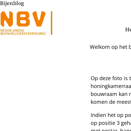
Bijenblog
He
Welkom op het bi
Op deze foto is
honingkamerraam
l
bouwraam kan nad
hatsapp
komen de meeste
mail
icht
acebook
Indien het op p
nkedIn
op positie 3 geh
met nectar, hang