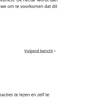
n we om te voorkomen dat dit
Volgend bericht
Broed
boven
het
rooster?
cties te lezen en zelf te