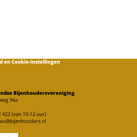
d en Cookie-instellingen
ndse Bijenhoudersvereniging
sweg 94a
 422 (van 10-12 uur)
au@bijenhouders.nl