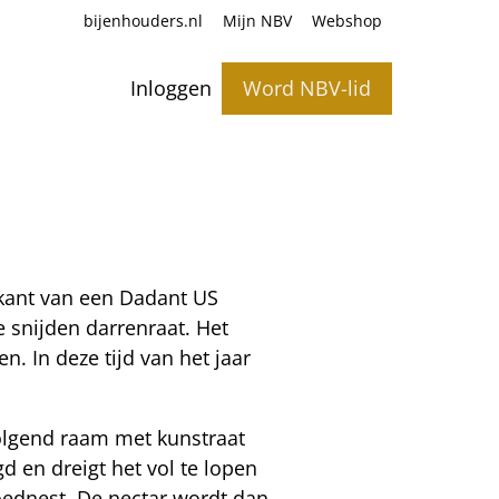
bijenhouders.nl
Mijn NBV
Webshop
Inloggen
Word NBV-lid
rkant van een Dadant US
 snijden darrenraat. Het
. In deze tijd van het jaar
volgend raam met kunstraat
d en dreigt het vol te lopen
oednest. De nectar wordt dan