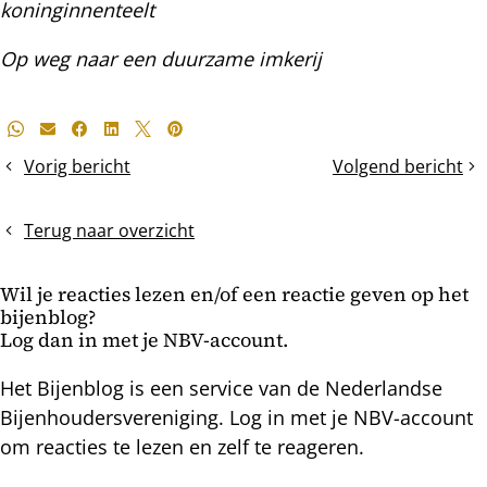
koninginnenteelt
Op weg naar een duurzame imkerij
Deel
Whatsapp
E-mail
Facebook
LinkedIn
X
Pinterest
dit
Vorig bericht
Volgend bericht
Het
Broedafleggers
bericht
arrestraam
tijdig
Q
ruimte
Terug naar overzicht
&
geven
A
en
Wil je reacties lezen en/of een reactie geven op het
de
bijenblog?
mijtenbesmetting
Log dan in met je NBV-account.
meten
voor
Het Bijenblog is een service van de Nederlandse
de
Bijenhoudersvereniging. Log in met je NBV-account
eventuele
om reacties te lezen en zelf te reageren.
zomermijtenbehan