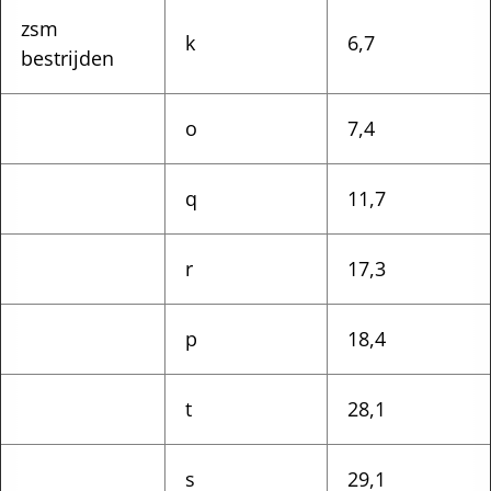
zsm
k
6,7
bestrijden
o
7,4
q
11,7
r
17,3
p
18,4
t
28,1
s
29,1