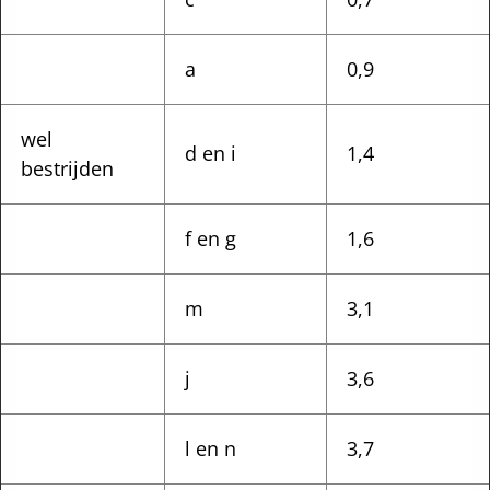
a
0,9
wel
d en i
1,4
bestrijden
f en g
1,6
m
3,1
j
3,6
l en n
3,7