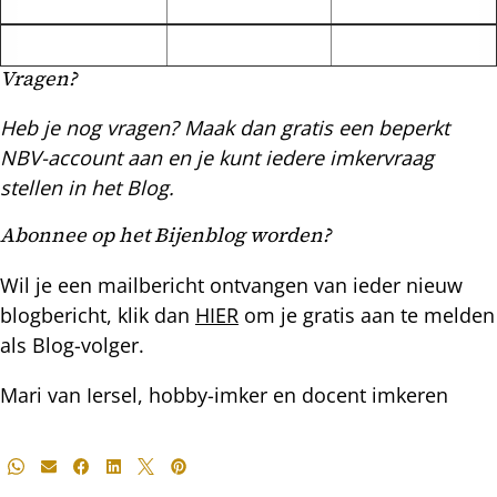
Vragen?
Heb je nog vragen? Maak dan gratis een beperkt
NBV-account aan en je kunt iedere imkervraag
stellen in het Blog.
Abonnee op het Bijenblog worden?
Wil je een mailbericht ontvangen van ieder nieuw
blogbericht, klik dan
HIER
om je gratis aan te melden
als Blog-volger.
Mari van Iersel, hobby-imker en docent imkeren
Deel
Whatsapp
E-mail
Facebook
LinkedIn
X
Pinterest
dit