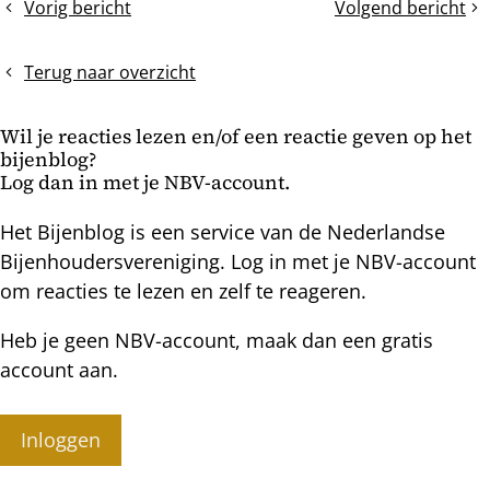
Vorig bericht
Volgend bericht
De
Invoeren
bericht
zomerdracht
jonge
gaat
moeren
Terug naar overzicht
de
en
komende
controle
Wil je reacties lezen en/of een reactie geven op het
dagen
op
bijenblog?
echt
algemene
Log dan in met je NBV-account.
los
hygiene
Het Bijenblog is een service van de Nederlandse
Bijenhoudersvereniging. Log in met je NBV-account
om reacties te lezen en zelf te reageren.
Heb je geen NBV-account, maak dan een gratis
account aan.
Inloggen