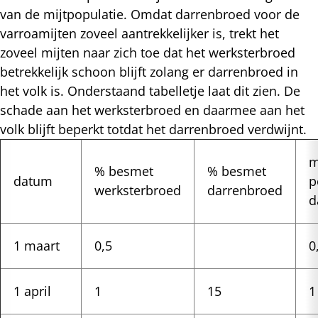
van de mijtpopulatie. Omdat darrenbroed voor de
varroamijten zoveel aantrekkelijker is, trekt het
zoveel mijten naar zich toe dat het werksterbroed
betrekkelijk schoon blijft zolang er darrenbroed in
het volk is. Onderstaand tabelletje laat dit zien. De
schade aan het werksterbroed en daarmee aan het
volk blijft beperkt totdat het darrenbroed verdwijnt.
m
% besmet
% besmet
datum
p
werksterbroed
darrenbroed
d
1 maart
0,5
0
1 april
1
15
1