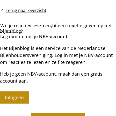
met
zomerdracht
monitoren
gaat
Terug naar overzicht
van
de
de
komende
Wil je reacties lezen en/of een reactie geven op het
natuurlijke
dagen
bijenblog?
mijtval
echt
Log dan in met je NBV-account.
los
Het Bijenblog is een service van de Nederlandse
Bijenhoudersvereniging. Log in met je NBV-account
om reacties te lezen en zelf te reageren.
Heb je geen NBV-account, maak dan een gratis
account aan.
Inloggen