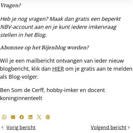
Vragen?
Heb je nog vragen? Maak dan gratis een beperkt
NBV-account aan en je kunt iedere imkervraag
stellen in het Blog.
Abonnee op het Bijenblog worden?
Wil je een mailbericht ontvangen van ieder nieuw
blogbericht, klik dan
HIER
om je gratis aan te melden
als Blog-volger.
Ben Som de Cerff, hobby-imker en docent
koninginnenteelt
Deel
Whatsapp
E-mail
Facebook
LinkedIn
X
Pinterest
dit
Vorig bericht
Volgend bericht
Imkeren
De
bericht