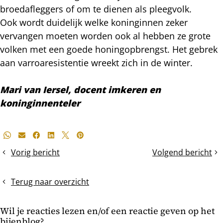
broedafleggers of om te dienen als pleegvolk.
Ook wordt duidelijk welke koninginnen zeker
vervangen moeten worden ook al hebben ze grote
volken met een goede honingopbrengst. Het gebrek
aan varroaresistentie wreekt zich in de winter.
Mari van Iersel, docent imkeren en
koninginnenteler
Deel
Whatsapp
E-mail
Facebook
LinkedIn
X
Pinterest
dit
Vorig bericht
Volgend bericht
Selectie
Moerloos
bericht
en
of
schuifladen
moergoed?
Terug naar overzicht
monitoren
op
Wil je reacties lezen en/of een reactie geven op het
mijtenval
bijenblog?