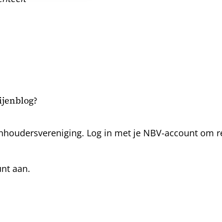
bijenblog?
nhoudersvereniging. Log in met je NBV-account om rea
unt aan.