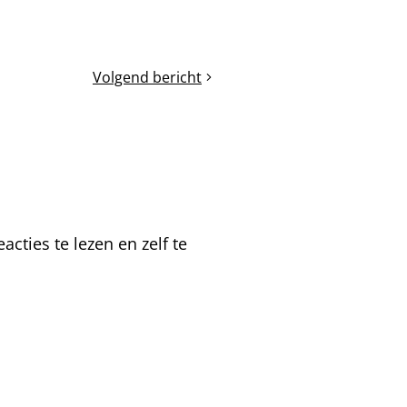
Volgend bericht
Koninginnen
vinden,
maar
hoe?
cties te lezen en zelf te