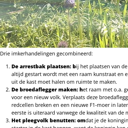
Drie imkerhandelingen gecombineerd:
l
De arrestbak plaatsen: b
ij het plaatsen van d
hatsapp
altijd gestart wordt met een raam kunstraat en
mail
icht
uit de kast moet halen om ruimte te maken.
acebook
De broedaflegger maken: h
et raam met o.a. g
nkedIn
voor een nieuw volk. Verplaats deze broedaflegg
redcellen breken en een nieuwe F1-moer in late
nterest
eerste is uiteraard vanwege de kwaliteit van de
Het pleegvolk benutten: om
dat je de koningi
starter in de kast hangen, want de koningin kan