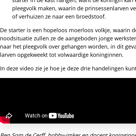
pleegvolk maken, waarin de prinsessenlarven ve
of verhuizen ze naar een broedstoof.
De starter is een hopeloos moerloos volkje, waarin 
noodsituatie zullen ze de aangeboden jonge werkste
naar het pleegvolk over gehangen worden, in dit gev
larven opgekweekt tot volwaardige koninginnen.
In deze video zie je hoe je deze drie handelingen ku
Ben Som de Cerff, hobby-imker en docent koninginne