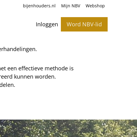
bijenhouders.nl
Mijn NBV
Webshop
Inloggen
Word NBV-lid
erhandelingen.
het een effectieve methode is
greerd kunnen worden.
ddelen.