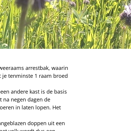
tweeraams arrestbak, waarin
t je tenminste 1 raam broed
een andere kast is de basis
unt na negen dagen de
eren in laten lopen. Het
aangeblazen doppen uit een
het volk wordt dus een