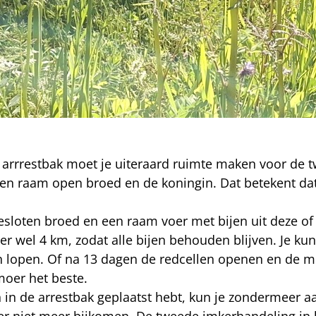
e arrrestbak moet je uiteraard ruimte maken voor de 
 een raam open broed en de koningin. Dat betekent da
esloten broed en een raam voer met bijen uit deze of 
er wel 4 km, zodat alle bijen behouden blijven. Je k
n lopen. Of na 13 dagen de redcellen openen en de mo
 moer het beste.
n in de arrestbak geplaatst hebt, kun je zondermeer 
 er niet meer bijkomen. De tweede imkerhandeling in 