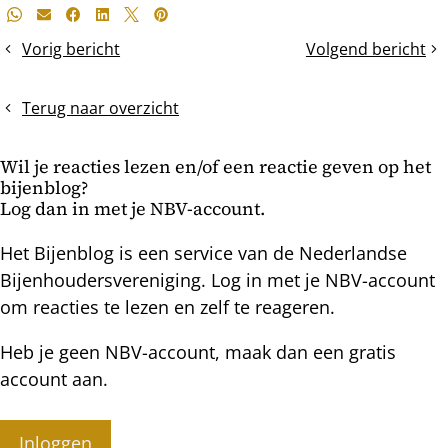
Deel
Whatsapp
E-mail
Facebook
LinkedIn
X
Pinterest
dit
Vorig bericht
Volgend bericht
Biodiversiteit
Koninginnen
bericht
en
vinden,
bijen?
maar
Terug naar overzicht
hoe?
Wil je reacties lezen en/of een reactie geven op het
bijenblog?
Log dan in met je NBV-account.
Het Bijenblog is een service van de Nederlandse
Bijenhoudersvereniging. Log in met je NBV-account
om reacties te lezen en zelf te reageren.
Heb je geen NBV-account, maak dan een gratis
account aan.
Inloggen