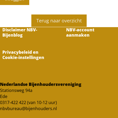
Terug naar overzicht
Disclaimer NBV-
NBV-account
Bijenblog
aanmaken
Privacybeleid en
Cookie-instellingen
Nederlandse Bijenhoudersvereniging
Stationsweg 94a
Ede
0317-422 422 (van 10-12 uur)
nbvbureau@bijenhouders.nl