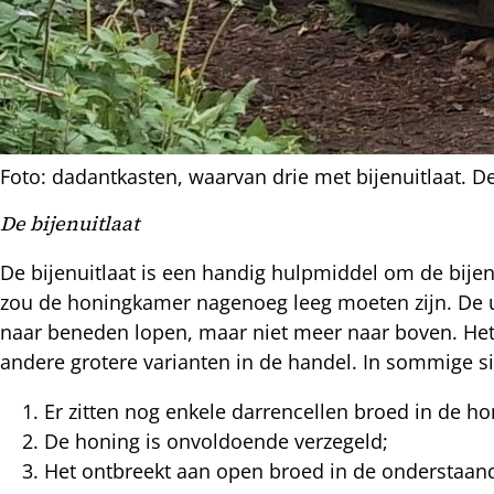
Foto: dadantkasten, waarvan drie met bijenuitlaat. 
l
De bijenuitlaat
hatsapp
mail
De bijenuitlaat is een handig hulpmiddel om de bijen 
icht
acebook
zou de honingkamer nagenoeg leeg moeten zijn. De uit
naar beneden lopen, maar niet meer naar boven. Het 
nkedIn
andere grotere varianten in de handel. In sommige si
nterest
Er zitten nog enkele darrencellen broed in de h
De honing is onvoldoende verzegeld;
Het ontbreekt aan open broed in de onderstaa