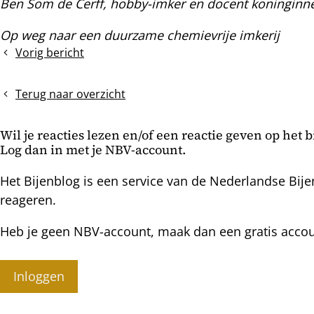
Ben Som de Cerff, hobby-imker en docent koninginne
Op weg naar een duurzame chemievrije imkerij
Vorig bericht
Drie
verschillende
reacties
Terug naar overzicht
op
zwermgedrag
Wil je reacties lezen en/of een reactie geven op het 
Log dan in met je NBV-account.
Het Bijenblog is een service van de Nederlandse Bije
reageren.
Heb je geen NBV-account, maak dan een gratis acco
Inloggen