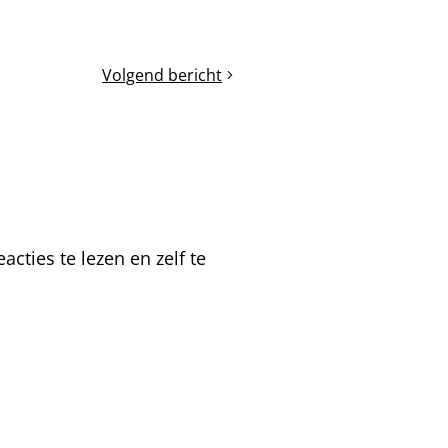
Volgend bericht
Biodiversiteit
en
bijen?
cties te lezen en zelf te