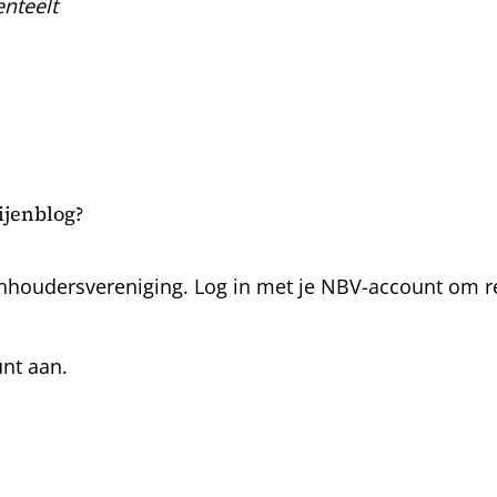
nteelt
bijenblog?
nhoudersvereniging. Log in met je NBV-account om rea
unt aan.