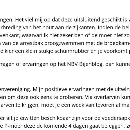
gen. Het viel mij op dat deze uitsluitend geschikt i
eding van het hout aan de zijkanten. Indien de bei
e bovenkant, waarvan ik niet zeker ben of de moer niet
atsen van de arrestbak droogzwemmen met de broedkame
in de kier een klein stukje schuimrubber en je voorkom
 vragen of ervaringen op het NBV Bijenblog, dan kun
nvereniging. Mijn positieve ervaringen met de uitwint
en om deze ook eens te proberen. Via overlarven kun
ven te krijgen, moet je een week van tevoren al ma
er altijd eiwitten beschikbaar zijn voor de voedersapk
e P-moer deze de komende 4 dagen gaat beleggen, zo