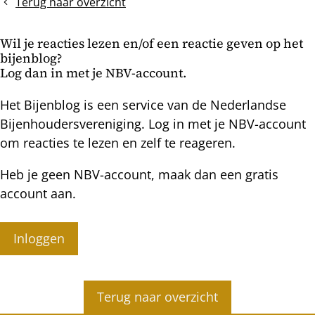
F2..............F16-
zwermcellen?
Terug naar overzicht
koninginnen?
Wie
Wil je reacties lezen en/of een reactie geven op het
A
bijenblog?
zegt,
Log dan in met je NBV-account.
moet
ook
Het Bijenblog is een service van de Nederlandse
B
Bijenhoudersvereniging. Log in met je NBV-account
zeggen.
om reacties te lezen en zelf te reageren.
Heb je geen NBV-account, maak dan een gratis
account aan.
Inloggen
Terug naar overzicht