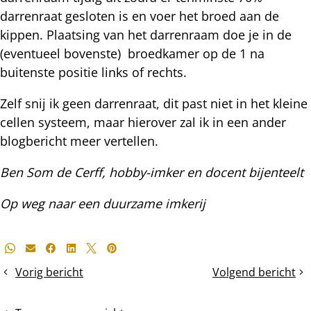
darrenraat gesloten is en voer het broed aan de
kippen. Plaatsing van het darrenraam doe je in de
(eventueel bovenste) broedkamer op de 1 na
buitenste positie links of rechts.
Zelf snij ik geen darrenraat, dit past niet in het kleine
cellen systeem, maar hierover zal ik in een ander
blogbericht meer vertellen.
Ben Som de Cerff, hobby-imker en docent bijenteelt
Op weg naar een duurzame imkerij
Deel
Whatsapp
E-mail
Facebook
LinkedIn
X
Pinterest
dit
Vorig bericht
Volgend bericht
F0,
Speeldoppen
bericht
F1,
of