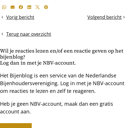
Deel
Whatsapp
E-mail
Facebook
LinkedIn
X
Pinterest
dit
Vorig bericht
Volgend bericht
Ondanks
F0,
bericht
de
F1,
kou,
F2..............F16-
Terug naar overzicht
gaat
koninginnen?
de
Wie
Wil je reacties lezen en/of een reactie geven op het
volksontwikkeling
A
bijenblog?
gestaag
zegt,
Log dan in met je NBV-account.
door
moet
ook
Het Bijenblog is een service van de Nederlandse
B
Bijenhoudersvereniging. Log in met je NBV-account
zeggen.
om reacties te lezen en zelf te reageren.
Heb je geen NBV-account, maak dan een gratis
account aan.