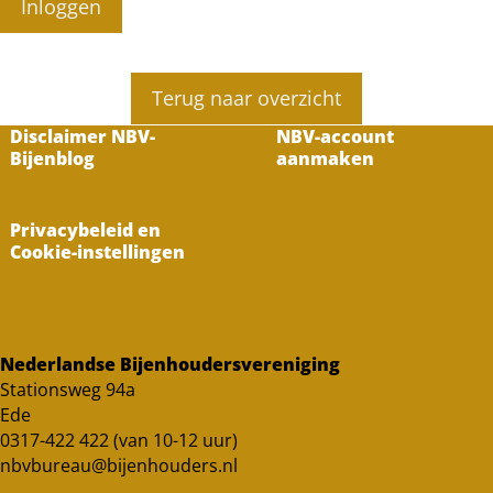
Inloggen
Terug naar overzicht
Disclaimer NBV-
NBV-account
Bijenblog
aanmaken
Privacybeleid en
Cookie-instellingen
Nederlandse Bijenhoudersvereniging
Stationsweg 94a
Ede
0317-422 422 (van 10-12 uur)
nbvbureau@bijenhouders.nl