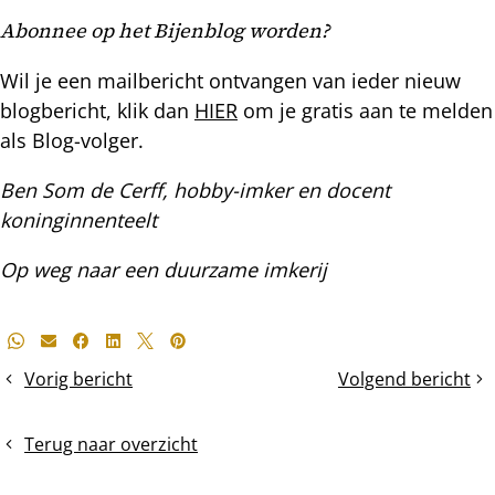
Abonnee op het Bijenblog worden?
Wil je een mailbericht ontvangen van ieder nieuw
blogbericht, klik dan
HIER
om je gratis aan te melden
als Blog-volger.
Ben Som de Cerff, hobby-imker en docent
koninginnenteelt
Op weg naar een duurzame imkerij
Deel
Whatsapp
E-mail
Facebook
LinkedIn
X
Pinterest
dit
Vorig bericht
Volgend bericht
Vliegend
Het
bericht
volk,
plaatsen
maar
van
Terug naar overzicht
toch
de
dood?!
eerste