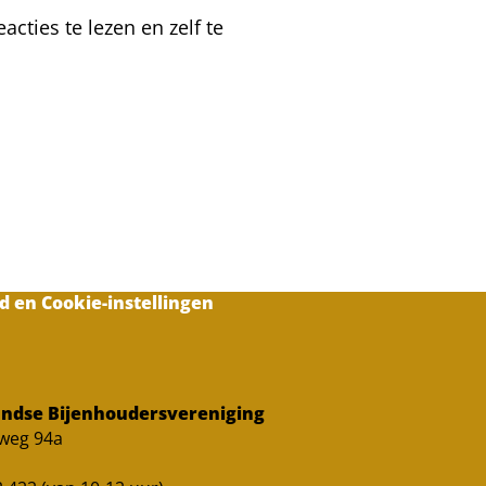
cties te lezen en zelf te
d en Cookie-instellingen
ndse Bijenhoudersvereniging
sweg 94a