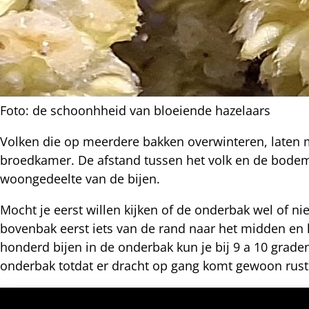
Foto: de schoonhheid van bloeiende hazelaars
l
Volken die op meerdere bakken overwinteren, laten
hatsapp
broedkamer. De afstand tussen het volk en de bodem is
mail
icht
woongedeelte van de bijen.
acebook
nkedIn
Mocht je eerst willen kijken of de onderbak wel of n
bovenbak eerst iets van de rand naar het midden en 
honderd bijen in de onderbak kun je bij 9 a 10 graden
nterest
onderbak totdat er dracht op gang komt gewoon rus