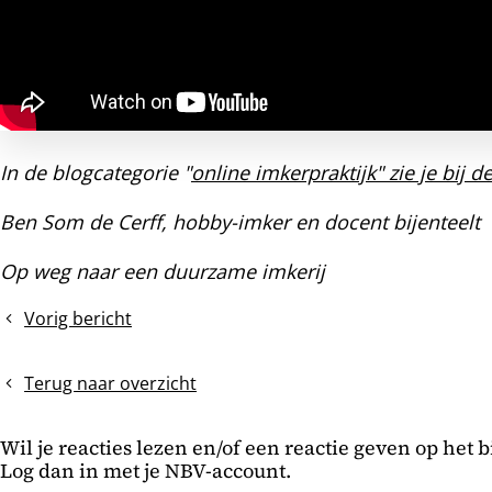
In de blogcategorie "
online imkerpraktijk" zie je bij 
Ben Som de Cerff, hobby-imker en docent bijenteelt
Op weg naar een duurzame imkerij
Vorig bericht
Wat
tref
je
Terug naar overzicht
aan
op
Wil je reacties lezen en/of een reactie geven op het 
de
Log dan in met je NBV-account.
schuifla?