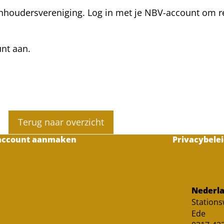
nhoudersvereniging. Log in met je NBV-account om rea
unt aan.
Terug naar overzicht
account aanmaken
Privacybelei
Nederla
Station
Ede