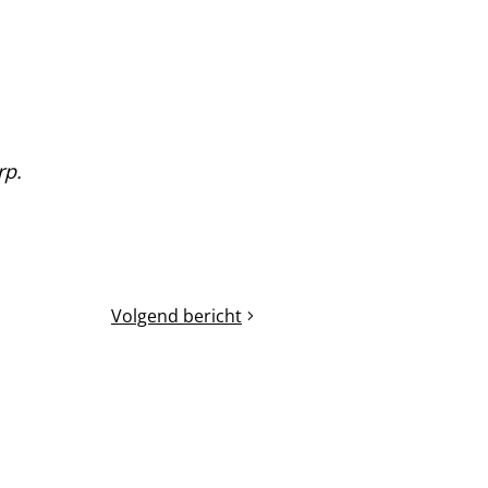
rp.
Volgend bericht
Arrestraammethode
voor
weekendimkers