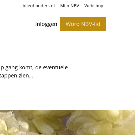
bijenhouders.nl
Mijn NBV
Webshop
Inloggen
Word NBV-lid
 op gang komt, de eventuele
appen zien. .