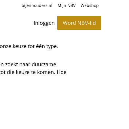
bijenhouders.nl
Mijn NBV
Webshop
Inloggen
Word NBV-lid
nze keuze tot één type.
één zoekt naar duurzame
tot die keuze te komen. Hoe