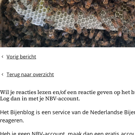
Vorig bericht
De
Winter
APK
Terug naar overzicht
uitvoeren
Wil je reacties lezen en/of een reactie geven op het 
Log dan in met je NBV-account.
Het Bijenblog is een service van de Nederlandse Bije
reageren.
Heb je geen NBV-account, maak dan een gratis acco