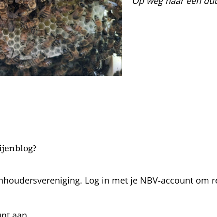
Op weg naar een duu
bijenblog?
nhoudersvereniging. Log in met je NBV-account om rea
unt aan.