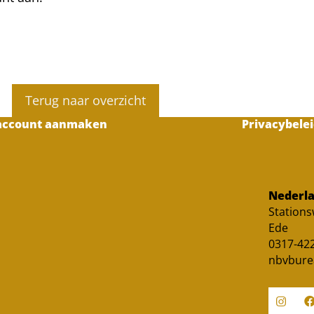
Terug naar overzicht
account aanmaken
Privacybelei
Nederla
Station
Ede
0317-422
nbvbure