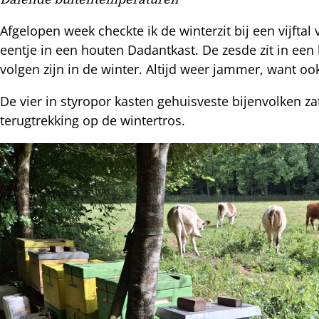
hatsapp
mail
Afgelopen week checkte ik de winterzit bij een vijftal
icht
acebook
eentje in een houten Dadantkast. De zesde zit in ee
volgen zijn in de winter. Altijd weer jammer, want oo
nkedIn
De vier in styropor kasten gehuisveste bijenvolken zat
nterest
terugtrekking op de wintertros.