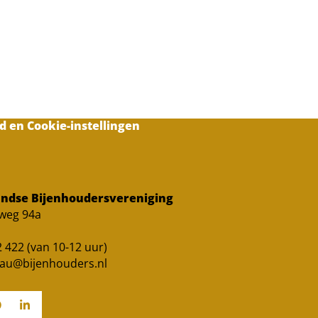
d en Cookie-instellingen
ndse Bijenhoudersvereniging
sweg 94a
 422 (van 10-12 uur)
au@bijenhouders.nl