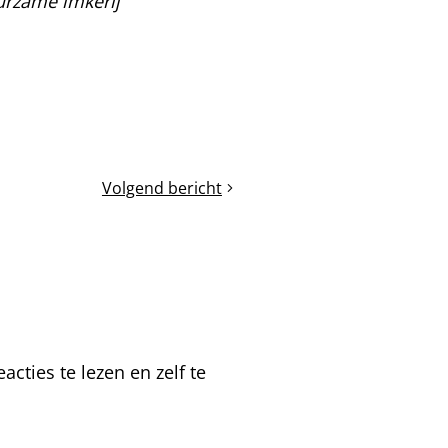
rzame imkerij
Volgend bericht
Het
oxalen
cties te lezen en zelf te