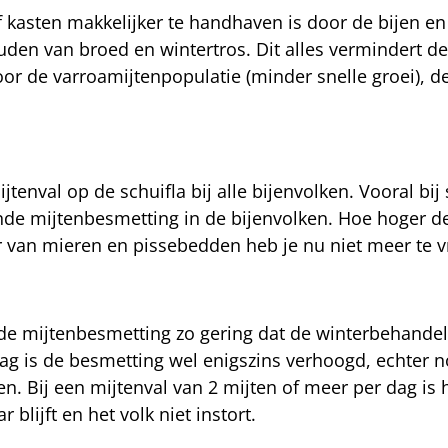
 kasten makkelijker te handhaven is door de bijen e
den van broed en wintertros. Dit alles vermindert de
r de varroamijtenpopulatie (minder snelle groei), d
enval op de schuifla bij alle bijenvolken. Vooral bij
ende mijtenbesmetting in de bijenvolken. Hoe hoger d
er van mieren en pissebedden heb je nu niet meer te v
s de mijtenbesmetting zo gering dat de winterbehandel
dag is de besmetting wel enigszins verhoogd, echter n
 Bij een mijtenval van 2 mijten of meer per dag is he
lijft en het volk niet instort.