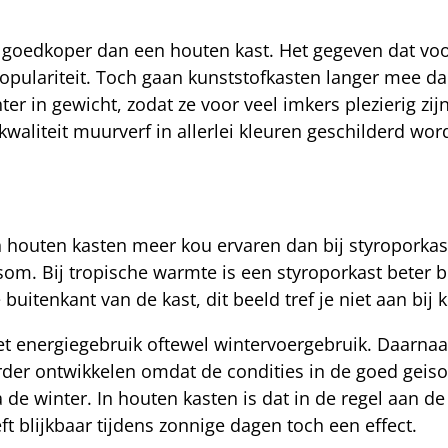
 goedkoper dan een houten kast. Het gegeven dat voor
 populariteit. Toch gaan kunststofkasten langer mee da
ter in gewicht, zodat ze voor veel imkers plezierig zij
aliteit muurverf in allerlei kleuren geschilderd wor
in houten kasten meer kou ervaren dan bij styroporkast
som. Bij tropische warmte is een styroporkast beter be
buitenkant van de kast, dit beeld tref je niet aan bij 
et energiegebruik oftewel wintervoergebruik. Daarnaas
rder ontwikkelen omdat de condities in de goed geisol
 de winter. In houten kasten is dat in de regel aan de
ft blijkbaar tijdens zonnige dagen toch een effect.