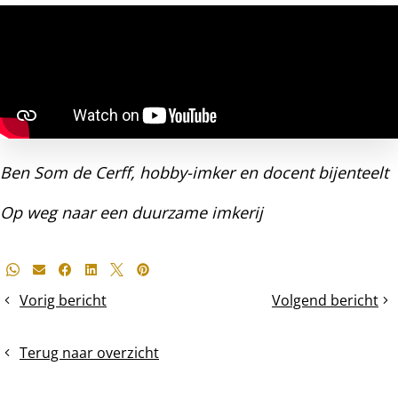
Ben Som de Cerff, hobby-imker en docent bijenteelt
Op weg naar een duurzame imkerij
Deel
Whatsapp
E-mail
Facebook
LinkedIn
X
Pinterest
dit
Vorig bericht
Volgend bericht
Winter-
Twee
bericht
en
BIJzondere
zomermijten
ervaringen
Terug naar overzicht
zijn
met
verschillend
bijenvolken