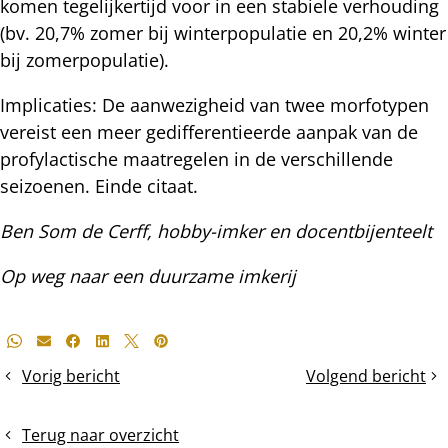
komen tegelijkertijd voor in een stabiele verhouding
(bv. 20,7% zomer bij winterpopulatie en 20,2% winter
bij zomerpopulatie).
Implicaties: De aanwezigheid van twee morfotypen
vereist een meer gedifferentieerde aanpak van de
profylactische maatregelen in de verschillende
seizoenen. Einde citaat.
Ben Som de Cerff, hobby-imker en docentbijenteelt
Op weg naar een duurzame imkerij
Deel
Whatsapp
E-mail
Facebook
LinkedIn
X
Pinterest
dit
Vorig bericht
Volgend bericht
Oude
De
bericht
raat
jeugd
omsmelten
aan
Terug naar overzicht