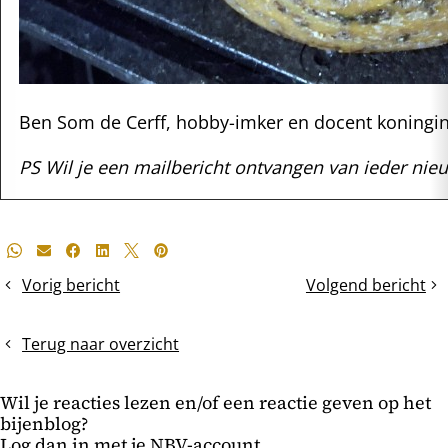
Ben Som de Cerff, hobby-imker en docent koningin
PS Wil je een mailbericht ontvangen van ieder nieu
Deel
Whatsapp
E-mail
Facebook
LinkedIn
X
Pinterest
dit
Vorig bericht
Volgend bericht
Varroa-
Winter-
bericht
onderzoek
en
in
zomermijten
Terug naar overzicht
het
zijn
broed
verschillend
Wil je reacties lezen en/of een reactie geven op het
en
bijenblog?
op
Log dan in met je NBV-account.