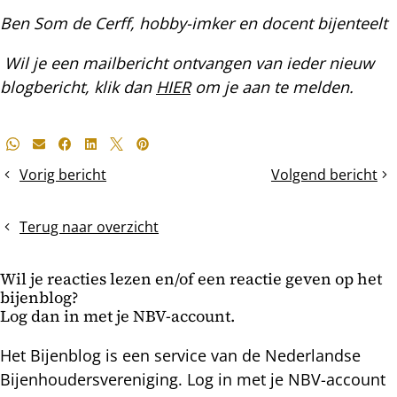
Ben Som de Cerff, hobby-imker en docent bijenteelt
Wil je een mailbericht ontvangen van ieder nieuw
blogbericht, klik dan
HIER
om je aan te melden.
Deel
Whatsapp
E-mail
Facebook
LinkedIn
X
Pinterest
dit
Vorig bericht
Volgend bericht
Een
Oude
bericht
nieuw
raat
Blogbericht
omsmelten
Terug naar overzicht
in
en
een
bijenwas
Wil je reacties lezen en/of een reactie geven op het
nieuw
filteren
bijenblog?
jasje
Log dan in met je NBV-account.
Het Bijenblog is een service van de Nederlandse
Bijenhoudersvereniging. Log in met je NBV-account