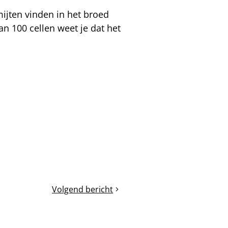
mijten vinden in het broed
n 100 cellen weet je dat het
Volgend bericht
De
komst
van