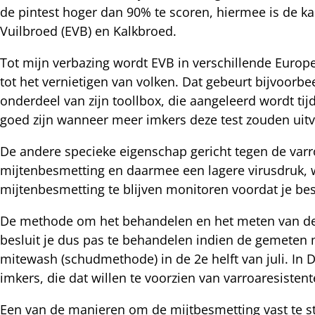
de pintest hoger dan 90% te scoren, hiermee is de k
mail
icht
Vuilbroed (EVB) en Kalkbroed.
acebook
nkedIn
Tot mijn verbazing wordt EVB in verschillende Europe
tot het vernietigen van volken. Dat gebeurt bijvoorb
nterest
onderdeel van zijn toollbox, die aangeleerd wordt t
goed zijn wanneer meer imkers deze test zouden uitv
De andere specieke eigenschap gericht tegen de varro
mijtenbesmetting en daarmee een lagere virusdruk, 
mijtenbesmetting te blijven monitoren voordat je bes
De methode om het behandelen en het meten van de
besluit je dus pas te behandelen indien de gemeten m
mitewash (schudmethode) in de 2e helft van juli. In D
imkers, die dat willen te voorzien van varroaresisten
Een van de manieren om de mijtbesmetting vast te s