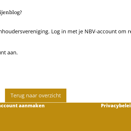
bijenblog?
nhoudersvereniging. Log in met je NBV-account om rea
unt aan.
Terug naar overzicht
account aanmaken
Privacybelei