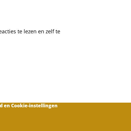
de
herfst
lokt
bijen
en
cties te lezen en zelf te
muizen
naar
binnen
d en Cookie-instellingen