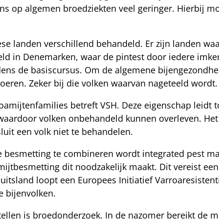
ans op algemen broedziekten veel geringer. Hierbij m
se landen verschillend behandeld. Er zijn landen waa
eeld in Denemarken, waar de pintest door iedere imke
ijdens de basiscursus. Om de algemene bijengezondhei
oeren. Zeker bij die volken waarvan nageteeld wordt.
amijtenfamilies betreft VSH. Deze eigenschap leidt t
waardoor volken onbehandeld kunnen overleven. Het 
luit een volk niet te behandelen.
 besmetting te combineren wordt integrated pest m
ijtbesmetting dit noodzakelijk maakt. Dit vereist een
uitsland loopt een Europees Initiatief Varroaresisten
te bijenvolken.
tellen is broedonderzoek. In de nazomer bereikt de 