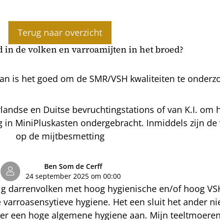
Terug naar overzicht
d in de volken en varroamijten in het broed?
n is het goed om de SMR/VSH kwaliteiten te onderz
andse en Duitse bevruchtingstations of van K.I. om 
in MiniPluskasten ondergebracht. Inmiddels zijn de 
op de mijtbesmetting
Ben Som de Cerff
24 september 2025 om 00:00
ig darrenvolken met hoog hygienische en/of hoog V
varroasensytieve hygiene. Het een sluit het ander niet 
aker een hoge algemene hygiene aan. Mijn teeltmoere