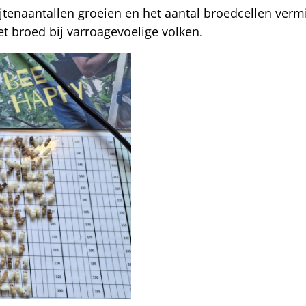
ijtenaantallen groeien en het aantal broedcellen verm
t broed bij varroagevoelige volken.