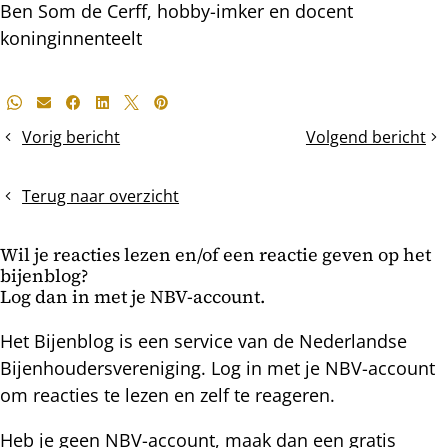
Ben Som de Cerff, hobby-imker en docent
koninginnenteelt
Deel
Whatsapp
E-mail
Facebook
LinkedIn
X
Pinterest
dit
Vorig bericht
Volgend bericht
Roverij
De
bericht
deadline
voor
Terug naar overzicht
het
begin
Wil je reacties lezen en/of een reactie geven op het
van
bijenblog?
de
Log dan in met je NBV-account.
zomerbehandeling
is
Het Bijenblog is een service van de Nederlandse
verstreken
Bijenhoudersvereniging. Log in met je NBV-account
om reacties te lezen en zelf te reageren.
Heb je geen NBV-account, maak dan een gratis