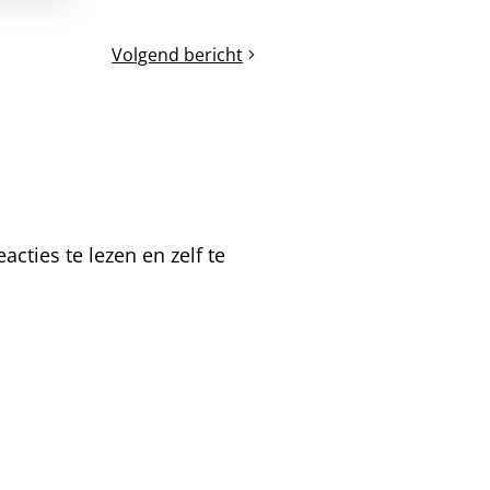
Volgend bericht
Queen
banking
en
redcel
koninginnen
cties te lezen en zelf te