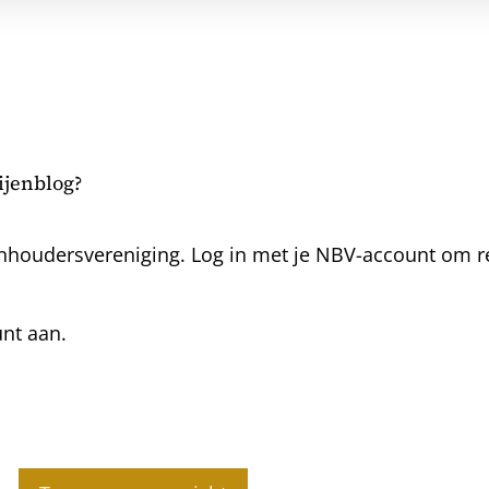
bijenblog?
nhoudersvereniging. Log in met je NBV-account om rea
unt aan.