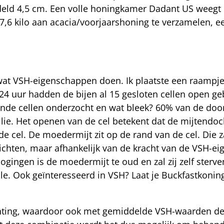
ld 4,5 cm. Een volle honingkamer Dadant US weegt ru
7,6 kilo aan acacia/voorjaarshoning te verzamelen, ee
 wat VSH-eigenschappen doen. Ik plaatste een raampj
 24 uur hadden de bijen al 15 gesloten cellen open g
nde cellen onderzocht en wat bleek? 60% van de doo
lie. Het openen van de cel betekent dat de mijtendoc
mde cel. De moedermijt zit op de rand van de cel. Die 
tichten, maar afhankelijk van de kracht van de VSH-ei
gingen is de moedermijt te oud en zal zij zelf sterv
le. Ook geïnteresseerd in VSH? Laat je Buckfastkoni
lanting, waardoor ook met gemiddelde VSH-waarden de