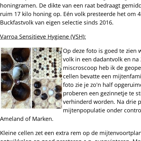
honingramen. De dikte van een raat bedraagt gemidde
ruim 17 kilo honing op. Eén volk presteerde het om 4
nterest
Buckfastvolk van eigen selectie sinds 2016.
Varroa Sensitieve Hygiene (VSH):
Op deze foto is goed te zien
volk in een dadantvolk en na
miscroscoop heb ik de geope
cellen bevatte een mijtenfami
foto zie je zo'n half opgerui
proberen een gezinnetje te s
verhinderd worden. Na drie po
mijtenpopulatie onder contro
Ameland of Marken.
Kleine cellen zet een extra rem op de mijtenvoortp