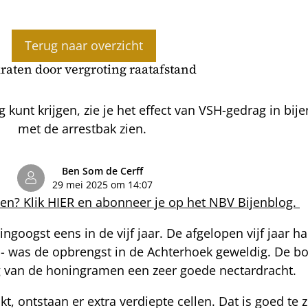
Terug naar overzicht
raten door vergroting raatafstand
 kunt krijgen, zie je het effect van VSH-gedrag in bije
met de arrestbak zien.
Ben Som de Cerff
29 mei 2025 om 14:07
en? Klik
HIER
en abonneer je op het NBV Bijenblog.
googst eens in de vijf jaar. De afgelopen vijf jaar h
ar - was de opbrengst in de Achterhoek geweldig. De 
ing van de honingramen een zeer goede nectardracht.
 ontstaan er extra verdiepte cellen. Dat is goed te z