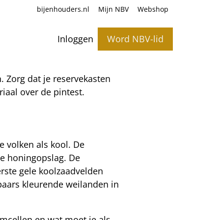
bijenhouders.nl
Mijn NBV
Webshop
Inloggen
Word NBV-lid
 Zorg dat je reservekasten
iaal over de pintest.
 volken als kool. De
de honingopslag. De
rste gele koolzaadvelden
lapaars kleurende weilanden in
mcellen en wat moet je als