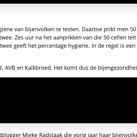
ene van bijenvolken te testen. Daartoe prikt men 5
ee. Zes uur na het aanprikken van die 50 cellen tel
x twee geeft het percentage hygiene. In de regel is ee
B, AVB en Kalkbroed. Het komt dus de bijengezondhe
blogger Mieke Radstaak die vorig jaar haar bijenvolk