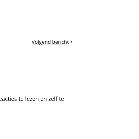
Volgend bericht
Verhuizen
met
bijen
naar
Spanje
cties te lezen en zelf te