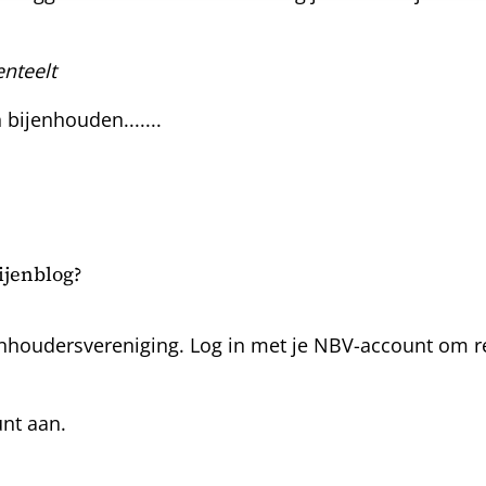
nteelt
ijenhouden.......
bijenblog?
nhoudersvereniging. Log in met je NBV-account om rea
unt aan.