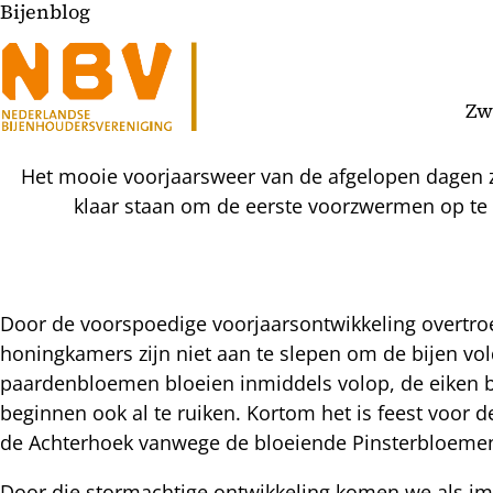
Bijenblog
Zw
Het mooie voorjaarsweer van de afgelopen dagen zo
klaar staan om de eerste voorzwermen op te v
Door de voorspoedige voorjaarsontwikkeling overtroe
honingkamers zijn niet aan te slepen om de bijen vo
l
paardenbloemen bloeien inmiddels volop, de eiken b
hatsapp
beginnen ook al te ruiken. Kortom het is feest voor de
mail
icht
de Achterhoek vanwege de bloeiende Pinsterbloeme
acebook
nkedIn
Door die stormachtige ontwikkeling komen we als imk