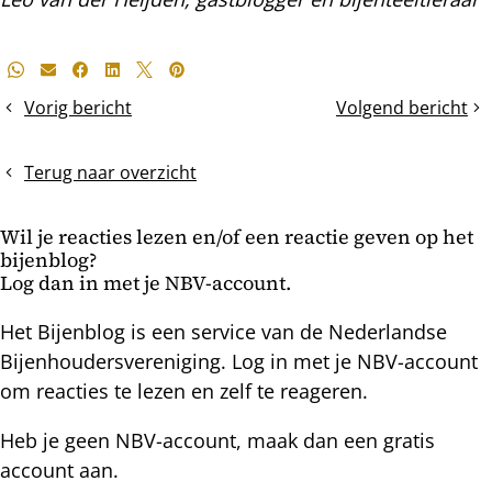
Deel
Whatsapp
E-mail
Facebook
LinkedIn
X
Pinterest
dit
Vorig bericht
Volgend bericht
Haal
Ruimte
bericht
de
geven
honingkamers
en
Terug naar overzicht
van
het
zolder
bouwraam
Wil je reacties lezen en/of een reactie geven op het
bijenblog?
Log dan in met je NBV-account.
Het Bijenblog is een service van de Nederlandse
Bijenhoudersvereniging. Log in met je NBV-account
om reacties te lezen en zelf te reageren.
Heb je geen NBV-account, maak dan een gratis
account aan.