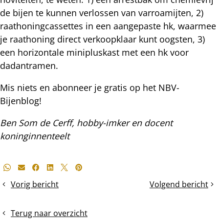
de bijen te kunnen verlossen van varroamijten, 2)
raathoningcassettes in een aangepaste hk, waarmee
je raathoning direct verkoopklaar kunt oogsten, 3)
een horizontale minipluskast met een hk voor
dadantramen.
Mis niets en abonneer je gratis op het NBV-
Bijenblog!
Ben Som de Cerff, hobby-imker en docent
koninginnenteelt
Deel
Whatsapp
E-mail
Facebook
LinkedIn
X
Pinterest
dit
Vorig bericht
Volgend bericht
Krapzetten
Drie
bericht
van
nieuwe
dadantvolken
imkerhulpmiddele
Terug naar overzicht