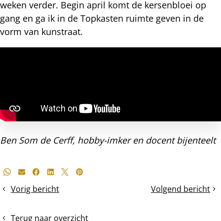
weken verder. Begin april komt de kersenbloei op
gang en ga ik in de Topkasten ruimte geven in de
vorm van kunstraat.
Ben Som de Cerff, hobby-imker en docent bijenteelt
Deel
Whatsapp
E-mail
Facebook
LinkedIn
X
Pinterest
dit
Vorig bericht
Volgend bericht
Van
Het
bericht
1,5
plaatsen
bak
van
Terug naar overzicht