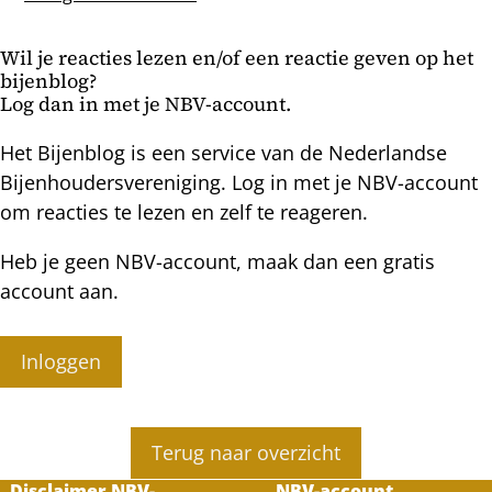
terug
de
naar
1e
Wil je reacties lezen en/of een reactie geven op het
1
honingkamer
bijenblog?
bak
Log dan in met je NBV-account.
plus
de
Het Bijenblog is een service van de Nederlandse
voorjaarscheck
Bijenhoudersvereniging. Log in met je NBV-account
om reacties te lezen en zelf te reageren.
Heb je geen NBV-account, maak dan een gratis
account aan.
Inloggen
Terug naar overzicht
Disclaimer NBV-
NBV-account