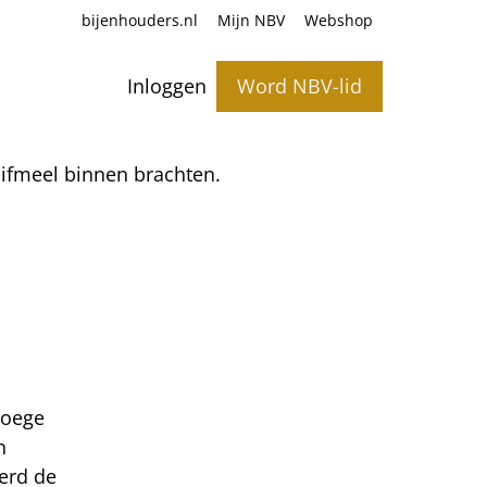
bijenhouders.nl
Mijn NBV
Webshop
Inloggen
Word NBV-lid
uifmeel binnen brachten.
roege
n
werd de