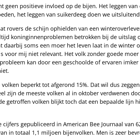
ht geen positieve invloed op de bijen. Het leggen van
vloeden, het leggen van suikerdeeg doen we uitsluiten
dat rovers de schijn ophielden van een winteroverleve
ltijd koninginnenproblemen betrokken bij de uitslag o
at daarbij soms een moer het leven laat in de winter 
 is voor mij niet relevant. Het volk zonder goede moer 
nnenprobleem kan door een geschoolde of ervaren imke
iet.
alle volken beperkt tot afgerond 15%. Dat wil dus zegg
eel zijn de meeste volken al in oktober verdwenen d
 getroffen volken blijkt toch dat een bepaalde lijn h
tste cijfers gepubliceerd in American Bee Journaal va
 van in totaal 1,1 miljoen bijenvolken. Men is zeer be