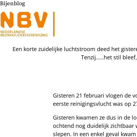
Bijenblog
Een korte zuidelijke luchtstroom deed het gister
Tenzij.....het stil ble
Gisteren 21 februari vlogen de v
l
eerste reinigingsvlucht was op 27
hatsapp
mail
icht
Gisteren kwamen ze dus in de lo
acebook
ochtend nog duidelijk zichtbaar 
nkedIn
slepen. In een enkel geval kwam