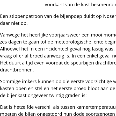
voorkant van de kast besmeurd
nterest
Een stippenpatroon van de bijenpoep duidt op Nosema
daar niet op.
Vanwege het heerlijke voorjaarsweer een mooi momen
zes dagen te gaan tot de meteorologische lente begin
Alhoewel het in een incidenteel geval nog lastig was
vraag of er al broed aanwezig is. In een enkel geval n
Het duurt altijd even voordat de speurbijen drachtb
drachtbronnen.
Sommige imkers kunnen op die eerste voorzichtige w
kasten open en stellen het eerste broed bloot aan de
de bijenkast ongeveer twintig graden is!
Dat is hetzelfde verschil als tussen kamertemperatuur
moeten de bijen ongestoord hun dode soortgenoten 