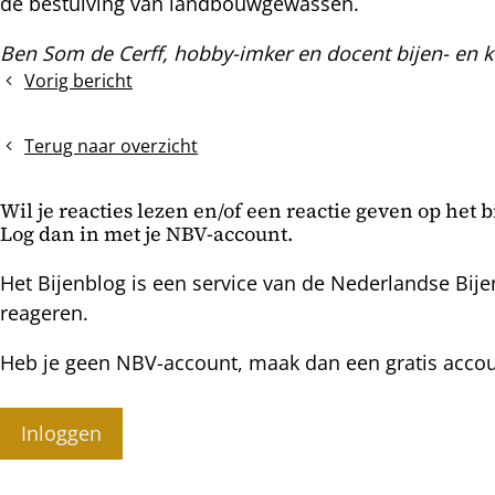
de bestuiving van landbouwgewassen.
Ben Som de Cerff, hobby-imker en docent bijen- en k
Vorig bericht
Bodems
verschonen
en
Terug naar overzicht
onderbakken
wegnemen
Wil je reacties lezen en/of een reactie geven op het 
Log dan in met je NBV-account.
Het Bijenblog is een service van de Nederlandse Bije
reageren.
Heb je geen NBV-account, maak dan een gratis acco
Inloggen