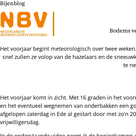
Bijenblog
Bodems v
Het voorjaar begint meteorologisch over twee weken.
snel zullen ze volop van de hazelaars en de sneeuw
te n
Het voorjaar komt in zicht. Met 16 graden in het voo
en het eventueel wegnemen van onderbakken een goed
l
afgelopen zaterdag in Ede al gestart door met zo'n 2
hatsapp
vrijwilligersdag.
mail
icht
acebook
In de onderstaande video neem ik de honingkamers w