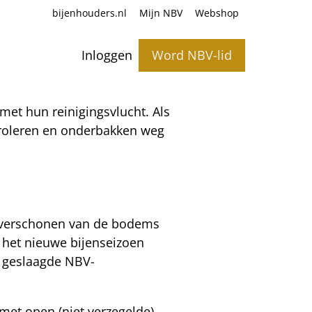
bijenhouders.nl
Mijn NBV
Webshop
Inloggen
Word NBV-lid
met hun reinigingsvlucht. Als
troleren en onderbakken weg
het verschonen van de bodems
 het nieuwe bijenseizoen
r geslaagde NBV-
met open (niet verzegelde)