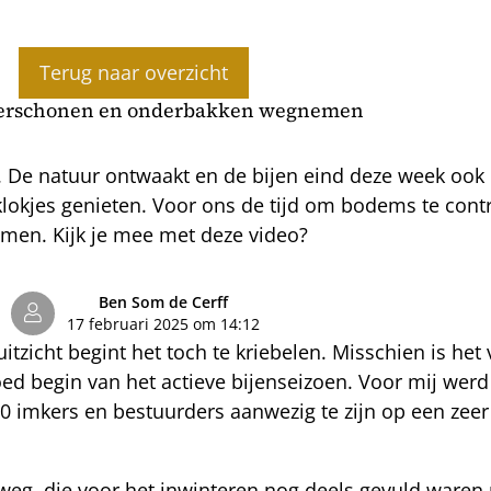
Terug naar overzicht
erschonen en onderbakken wegnemen
 De natuur ontwaakt en de bijen eind deze week ook 
klokjes genieten. Voor ons de tijd om bodems te con
emen. Kijk je mee met deze video?
Ben Som de Cerff
17 februari 2025 om 14:12
ruitzicht begint het toch te kriebelen. Misschien is 
 begin van het actieve bijenseizoen. Voor mij werd
00 imkers en bestuurders aanwezig te zijn op een zee
eg, die voor het inwinteren nog deels gevuld waren 