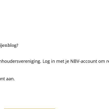
bijenblog?
nhoudersvereniging. Log in met je NBV-account om rea
unt aan.