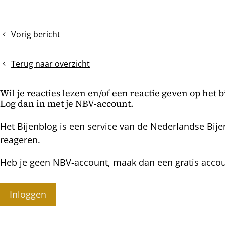
Vorig bericht
De
toepassing
van
Terug naar overzicht
het
MiniPlus-
Wil je reacties lezen en/of een reactie geven op het 
kastje
Log dan in met je NBV-account.
Het Bijenblog is een service van de Nederlandse Bije
reageren.
Heb je geen NBV-account, maak dan een gratis acco
Inloggen