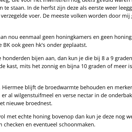
e staan. In de herfst zijn deze als eerste weer leeg
 verzegelde voer. De meeste volken worden door mij
estaan nou eenmaal geen honingkamers en geen honingr
e BK ook geen hk's onder geplaatst.
 honderden bijen aan, dan kun je die bij 8 a 9 grad
 de kast, mits het zonnig en bijna 10 graden of meer i
n. Hiermee blijft de broedwarmte behouden en merken 
n er al wilgenstuifmeel en verse nectar in de onderbak 
het nieuwe broednest.
ol met echte honing bovenop dan kun je deze nog wel
em checken en eventueel schoonmaken.