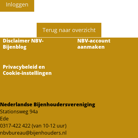
Inloggen
Terug naar overzicht
Disclaimer NBV-
NBV-account
Bijenblog
aanmaken
Privacybeleid en
Cookie-instellingen
Nederlandse Bijenhoudersvereniging
Stationsweg 94a
Ede
0317-422 422 (van 10-12 uur)
nbvbureau@bijenhouders.nl