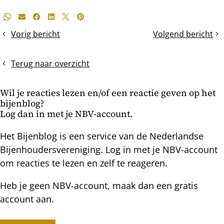
Deel
Whatsapp
E-mail
Facebook
LinkedIn
X
Pinterest
dit
Vorig bericht
Volgend bericht
eerste
Imkeren
bericht
reinigingsvlucht
in
na
Denemarken
Terug naar overzicht
de
winterzit
Wil je reacties lezen en/of een reactie geven op het
bijenblog?
Log dan in met je NBV-account.
Het Bijenblog is een service van de Nederlandse
Bijenhoudersvereniging. Log in met je NBV-account
om reacties te lezen en zelf te reageren.
Heb je geen NBV-account, maak dan een gratis
account aan.