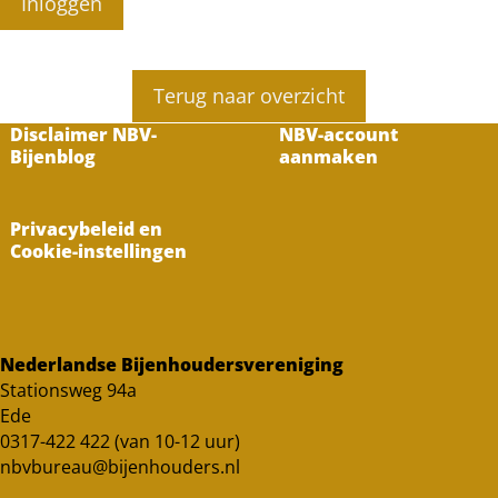
Inloggen
Terug naar overzicht
Disclaimer NBV-
NBV-account
Bijenblog
aanmaken
Privacybeleid en
Cookie-instellingen
Nederlandse Bijenhoudersvereniging
Stationsweg 94a
Ede
0317-422 422 (van 10-12 uur)
nbvbureau@bijenhouders.nl