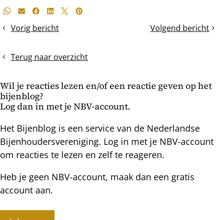
Deel
Whatsapp
E-mail
Facebook
LinkedIn
X
Pinterest
dit
Vorig bericht
Volgend bericht
Teelt
De
bericht
en
dag
selectie
na
Terug naar overzicht
de
reinigingsvlucht:
Wil je reacties lezen en/of een reactie geven op het
kastbodems
bijenblog?
Log dan in met je NBV-account.
Het Bijenblog is een service van de Nederlandse
Bijenhoudersvereniging. Log in met je NBV-account
om reacties te lezen en zelf te reageren.
Heb je geen NBV-account, maak dan een gratis
account aan.