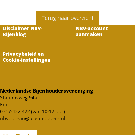
Terug naar overzicht
Disclaimer NBV-
NBV-account
Bijenblog
aanmaken
Privacybeleid en
Cookie-instellingen
Nederlandse Bijenhoudersvereniging
Stationsweg 94a
Ede
0317-422 422 (van 10-12 uur)
nbvbureau@bijenhouders.nl