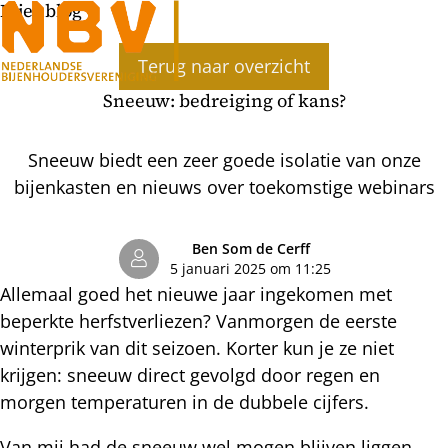
Bijenblog
Ope
Terug naar overzicht
men
Sneeuw: bedreiging of kans?
Sneeuw biedt een zeer goede isolatie van onze
bijenkasten en nieuws over toekomstige webinars
Ben Som de Cerff
5 januari 2025 om 11:25
Allemaal goed het nieuwe jaar ingekomen met
beperkte herfstverliezen? Vanmorgen de eerste
winterprik van dit seizoen. Korter kun je ze niet
krijgen: sneeuw direct gevolgd door regen en
morgen temperaturen in de dubbele cijfers.
Van mij had de sneeuw wel mogen blijven liggen,