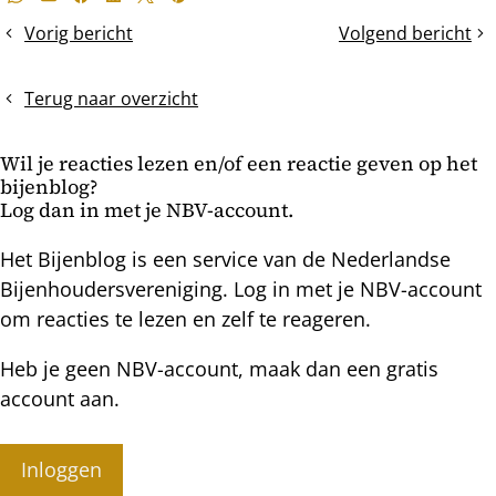
Whatsapp
E-mail
Facebook
LinkedIn
X
Pinterest
dit
Vorig bericht
Volgend bericht
Oud
Bijen
bericht
&
logica
Nieuwjaar
Terug naar overzicht
Wil je reacties lezen en/of een reactie geven op het
bijenblog?
Log dan in met je NBV-account.
Het Bijenblog is een service van de Nederlandse
Bijenhoudersvereniging. Log in met je NBV-account
om reacties te lezen en zelf te reageren.
Heb je geen NBV-account, maak dan een gratis
account aan.
Inloggen