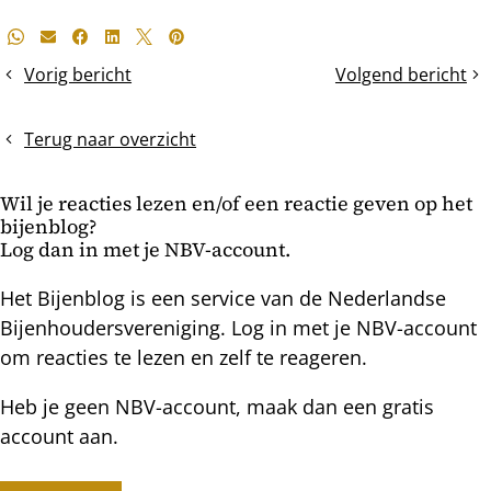
Deel
Whatsapp
E-mail
Facebook
LinkedIn
X
Pinterest
dit
Vorig bericht
Volgend bericht
Celgrootte
Sneeuw:
bericht
en
bedreiging
werkster-
of
Terug naar overzicht
of
kans?
darrenbroed?
Wil je reacties lezen en/of een reactie geven op het
bijenblog?
Log dan in met je NBV-account.
Het Bijenblog is een service van de Nederlandse
Bijenhoudersvereniging. Log in met je NBV-account
om reacties te lezen en zelf te reageren.
Heb je geen NBV-account, maak dan een gratis
account aan.