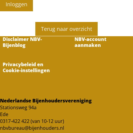
Inloggen
Terug naar overzicht
Disclaimer NBV-
NBV-account
Bijenblog
aanmaken
Privacybeleid en
Cookie-instellingen
Nederlandse Bijenhoudersvereniging
Stationsweg 94a
Ede
0317-422 422 (van 10-12 uur)
nbvbureau@bijenhouders.nl