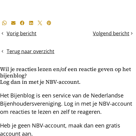
Deel
Whatsapp
E-mail
Facebook
LinkedIn
X
Pinterest
dit
Vorig bericht
Volgend bericht
Op
Oud
bericht
weg
&
naar
Nieuwjaar
Terug naar overzicht
een
duurzame
Wil je reacties lezen en/of een reactie geven op het
toekomst?
bijenblog?
Log dan in met je NBV-account.
Het Bijenblog is een service van de Nederlandse
Bijenhoudersvereniging. Log in met je NBV-account
om reacties te lezen en zelf te reageren.
Heb je geen NBV-account, maak dan een gratis
account aan.