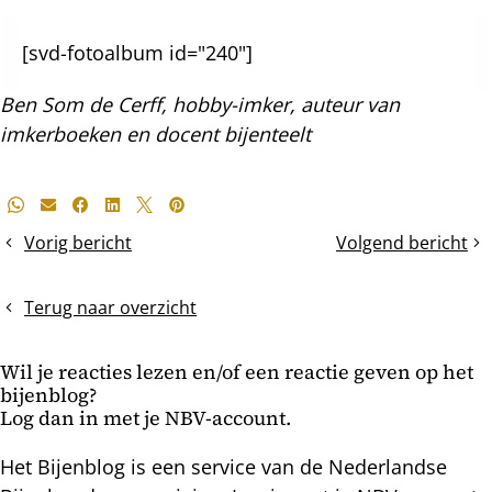
[svd-fotoalbum id="240"]
Ben Som de Cerff, hobby-imker, auteur van
imkerboeken en docent bijenteelt
Deel
Whatsapp
E-mail
Facebook
LinkedIn
X
Pinterest
dit
Vorig bericht
Volgend bericht
Tien
Hommels
bericht
jaar
en
behandelvrij
wespen
Terug naar overzicht
imkeren
op
Wil je reacties lezen en/of een reactie geven op het
kleine
bijenblog?
cellen
Log dan in met je NBV-account.
Het Bijenblog is een service van de Nederlandse